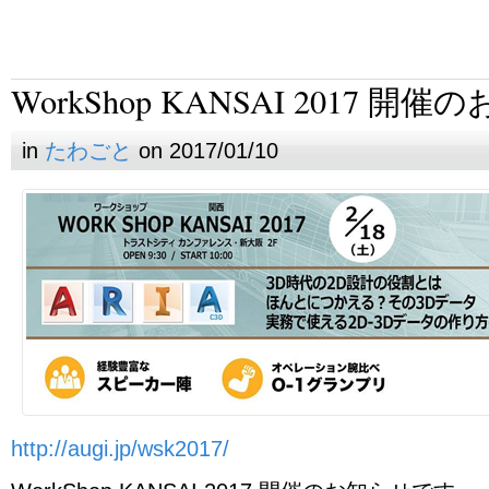
WorkShop KANSAI 2017 開
in
たわごと
on 2017/01/10
http://augi.jp/wsk2017/