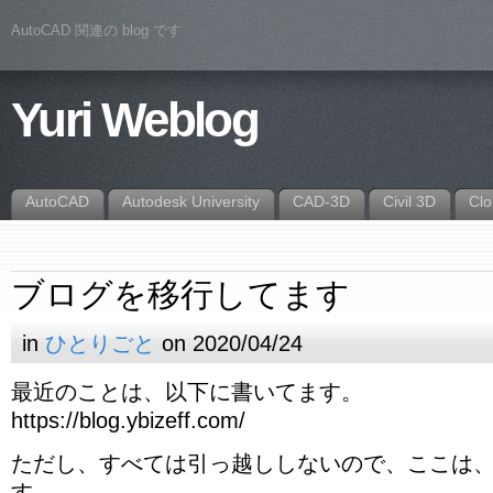
AutoCAD 関連の blog です
Yuri Weblog
AutoCAD
Autodesk University
CAD-3D
Civil 3D
Cl
ブログを移行してます
in
ひとりごと
on 2020/04/24
最近のことは、以下に書いてます。
https://blog.ybizeff.com/
ただし、すべては引っ越ししないので、ここは
す。