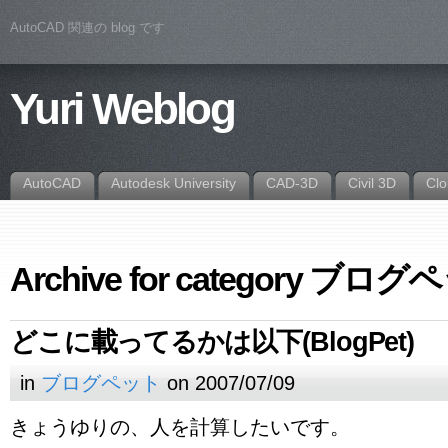
AutoCAD 関連の blog です
Yuri Weblog
AutoCAD
Autodesk University
CAD-3D
Civil 3D
Cl
Archive for category ブロ
どこに載ってるかは以下(BlogPet)
in
ブログペット
on 2007/07/09
きょうゆりの、人を計算したいです。