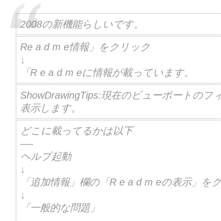
2008の新機能らしいです。
Re a d m e情報」をクリック
↓
「R e a d m eに情報が載っています。
ShowDrawingTips:現在のビューポートの
表示します。
どこに載ってるかは以下
—-
ヘルプ起動
↓
「追加情報」欄の「R e a d m eの表示」を
↓
「一般的な問題」
—