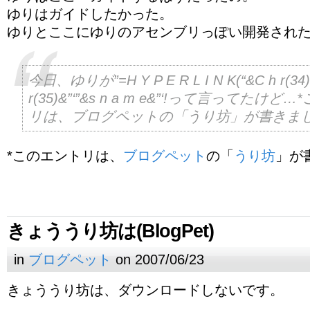
ゆりはガイドしたかった。
ゆりとここにゆりのアセンブリっぽい開発され
今日、ゆりが”=H Y P E R L I N K(“&C h r(34)
r(35)&”‘”&s n a m e&”‘!って言ってたけ
リは、ブログペットの「うり坊」が書きま
*このエントリは、
ブログペット
の「
うり坊
」が
きょううり坊は(BlogPet)
in
ブログペット
on 2007/06/23
きょううり坊は、ダウンロードしないです。