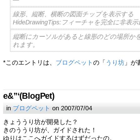
線形、縦断、横断の図面チップを表示する
HideDrawingTips:フィーチャを完全に非
縦断にカーソルがあると線形のどの場所か
れます。
*このエントリは、
ブログペット
の「
うり坊
」が
e&”‘(BlogPet)
in
ブログペット
on 2007/07/04
きょううり坊が開発した？
きのううり坊が、ガイドされた！
ゆりはここへガイドするはずだったの。