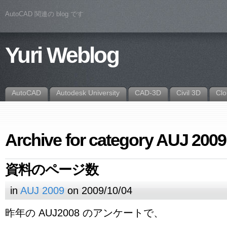
AutoCAD 関連の blog です
Yuri Weblog
AutoCAD
Autodesk University
CAD-3D
Civil 3D
Cl
Archive for category AUJ 2009
資料のページ数
in
AUJ 2009
on 2009/10/04
昨年の AUJ2008 のアンケートで、