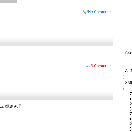
No Comments
You 
3 Comments
AU
(
XM
)
2
(
ムの隠線処理。
)
2
(
)