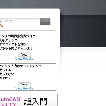
チングの境界指定方法は？
点をクリック
オブジェクトを選択
どちらも同じぐらい使う
View Results
ナミック入力は使ってますか？
使ってる
使ってない
何それ？
View Results