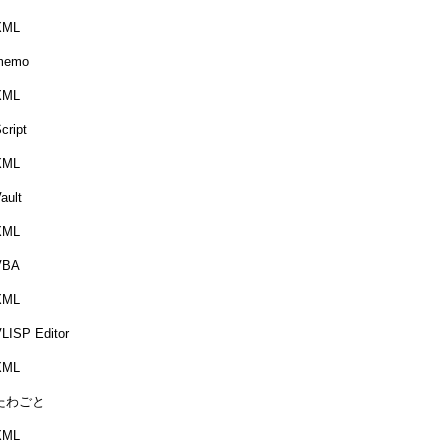
XML
memo
XML
cript
XML
ault
XML
VBA
XML
LISP Editor
XML
たわごと
XML