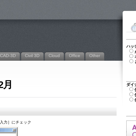
ハッ
CAD-3D
Civil 3D
Cloud
Office
Other
年2月
ダイ
座標入力］にチェック