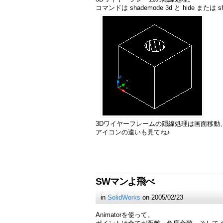
コマンドは shademode 3d と hide または sh
3Dワイヤーフレームの隠線処理は画面移動
アイコンの違いも見てね♪
SWマンよ飛べ
in
SolidWorks
on 2005/02/23
Animatorを使って。