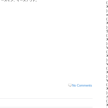
イーズイン、イーズアウト。
(
)
(
)
S
(
)
V
(
)
(
)
V
(
No Comments
)
(