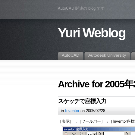
AutoCAD 関連の blog です
Yuri Weblog
AutoCAD
Autodesk University
Archive for 2005
スケッチで座標入力
in
Inventor
on 2005/02/28
［表示］→［ツールバー］→［Inventor