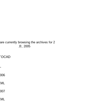
are currently browsing the archives for 2
月, 2005
TOCAD
L
006
XML
007
XML