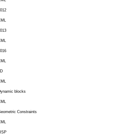
012
XML
013
XML
016
XML
3D
XML
ynamic blocks
XML
eometric Constraints
XML
LISP