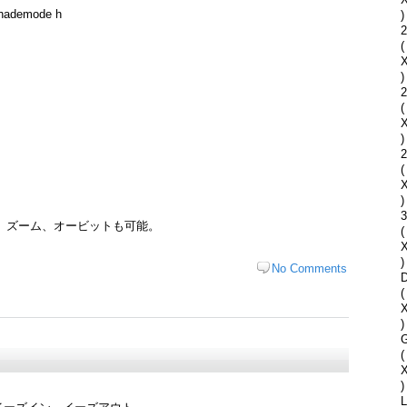
ademode h
)
2
(
)
2
(
)
2
(
)
、ズーム、オービットも可能。
(
)
No Comments
D
(
)
G
(
)