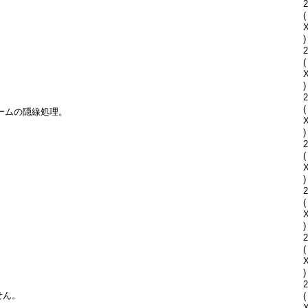
2
(
)
2
(
)
2
(
ームの隠線処理。
)
2
(
)
2
(
)
2
(
)
2
せん。
(