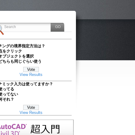
チングの境界指定方法は？
点をクリック
オブジェクトを選択
どちらも同じぐらい使う
View Results
ナミック入力は使ってますか？
使ってる
使ってない
何それ？
View Results