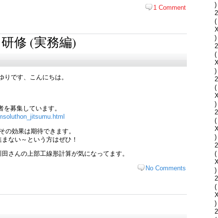
)
1 Comment
2
(
ジ研修 (実務編)
)
2
(
)
てないゆりです、こんにちは。
2
(
)
受講者を募集しています。
2
imsoluthon_jitsumu.html
(
、その効果は期待できます。
)
進まない～という方はぜひ！
2
(
川田さんの上部工線形計算が気になってます。
No Comments
)
2
(
)
2