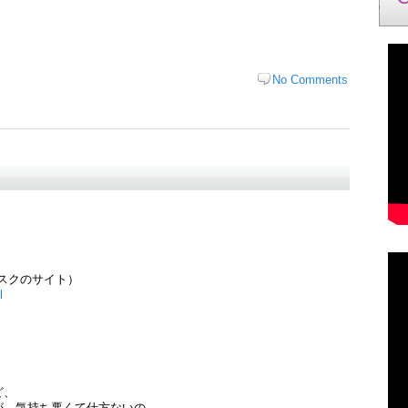
No Comments
トデスクのサイト）
l
ど、
が、気持ち悪くて仕方ないの。