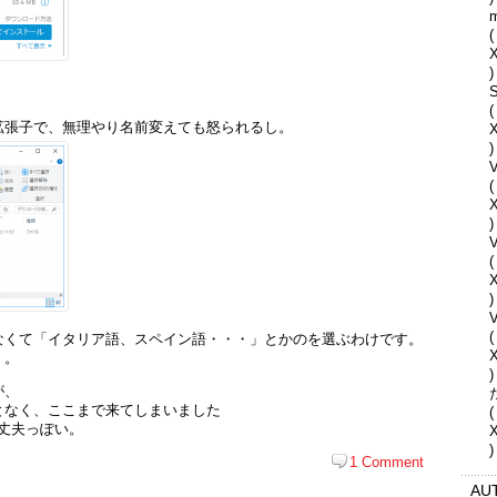
(
)
S
(
拡張子で、無理やり名前変えても怒られるし。
)
V
(
)
(
)
V
(
なくて「イタリア語、スペイン語・・・」とかのを選ぶわけです。
・。
)
が、
となく、ここまで来てしまいました
(
大丈夫っぽい。
)
1 Comment
AU