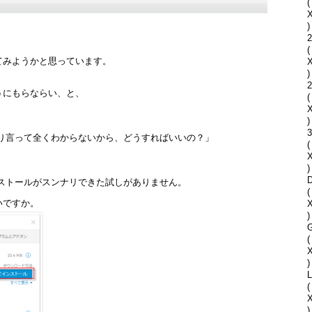
(
)
2
(
てみようかと思っています。
)
2
うにもらならい、と、
(
)
っきり言って全くわからないから、どうすればいいの？」
(
)
D
ンストールがスンナリできた試しがありません。
(
いですか。
)
G
(
)
(
)