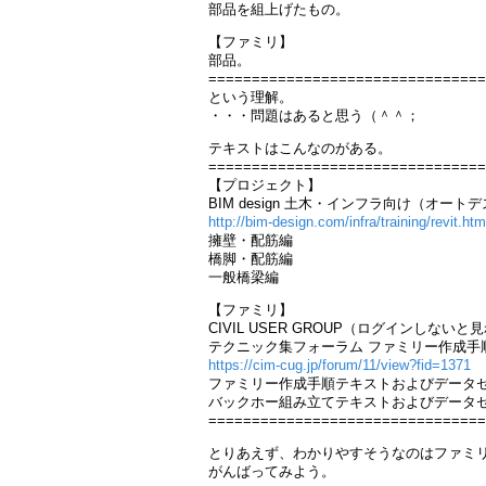
部品を組上げたもの。
【ファミリ】
部品。
================================
という理解。
・・・問題はあると思う（＾＾；
テキストはこんなのがある。
================================
【プロジェクト】
BIM design 土木・インフラ向け（オー
http://bim-design.com/infra/training/revit.htm
擁壁・配筋編
橋脚・配筋編
一般橋梁編
【ファミリ】
CIVIL USER GROUP（ログインしない
テクニック集フォーラム ファミリー作成手順（R
https://cim-cug.jp/forum/11/view?fid=1371
ファミリー作成手順テキストおよびデータ
バックホー組み立てテキストおよびデータ
================================
とりあえず、わかりやすそうなのはファミ
がんばってみよう。