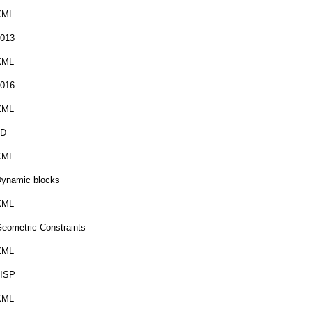
XML
013
XML
016
XML
3D
XML
ynamic blocks
XML
eometric Constraints
XML
LISP
XML