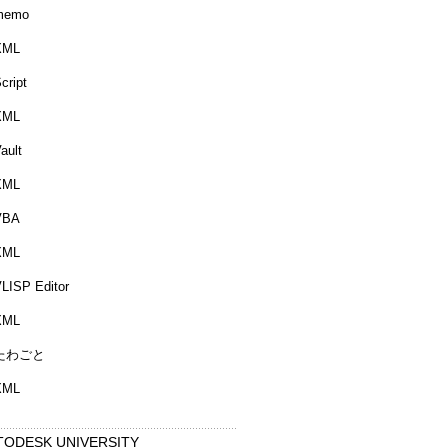
memo
XML
cript
XML
ault
XML
VBA
XML
LISP Editor
XML
たわごと
XML
TODESK UNIVERSITY