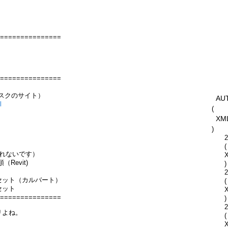
===============
===============
トデスクのサイト）
AU
l
(
XM
)
2
(
と見れないです）
evit)
)
2
セット（カルバート）
(
セット
===============
)
2
リよね。
(