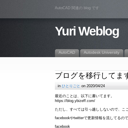
AutoCAD 関連の blog です
Yuri Weblog
AutoCAD
Autodesk University
ブログを移行してま
in
ひとりごと
on 2020/04/24
最近のことは、以下に書いてます。
https://blog.ybizeff.com/
ただし、すべては引っ越ししないので、こ
facebookやtwitterで更新情報を流
facebook