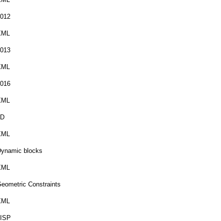
012
XML
013
XML
016
XML
3D
XML
ynamic blocks
XML
eometric Constraints
XML
LISP