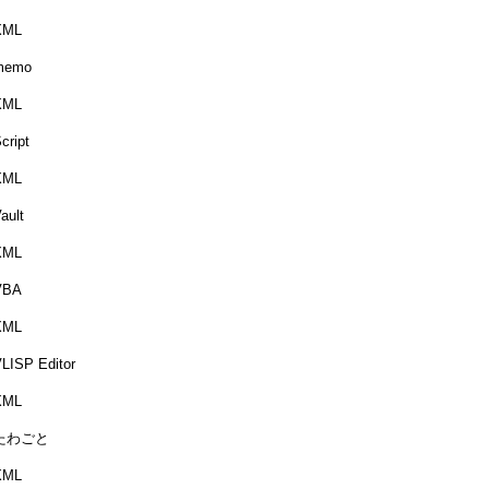
XML
memo
XML
cript
XML
ault
XML
VBA
XML
LISP Editor
XML
たわごと
XML