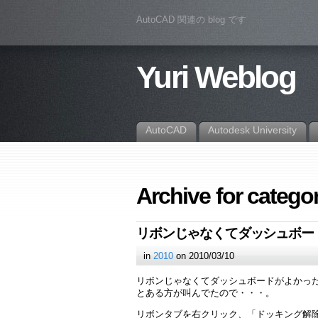
AutoCAD 関連の blog です
Yuri Weblog
AutoCAD
Autodesk University
Archive for catego
リボンじゃなくてダッシュボー
in
2010
on 2010/03/10
リボンじゃなくてダッシュボードがよかっ
とある方が叫んでたので・・・。
リボンタブを右クリック、「ドッキング解