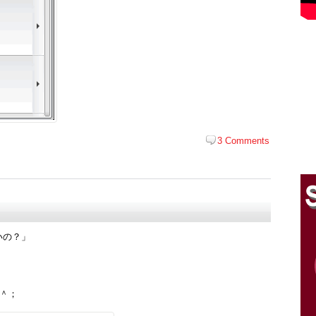
3 Comments
いの？」
＾＾；