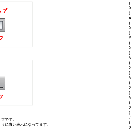
(
)
(
)
S
(
)
V
(
)
(
)
V
(
)
オフです。
(
ように青い表示になってます。