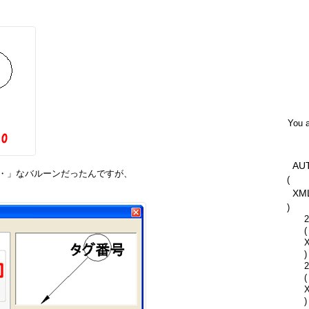
You a
AU
・・」なバルーンだったんですが、
(
XM
)
2
(
)
2
(
)