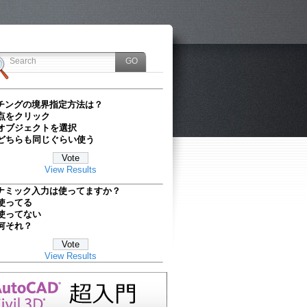
チングの境界指定方法は？
点をクリック
オブジェクトを選択
どちらも同じぐらい使う
View Results
ナミック入力は使ってますか？
使ってる
使ってない
何それ？
View Results