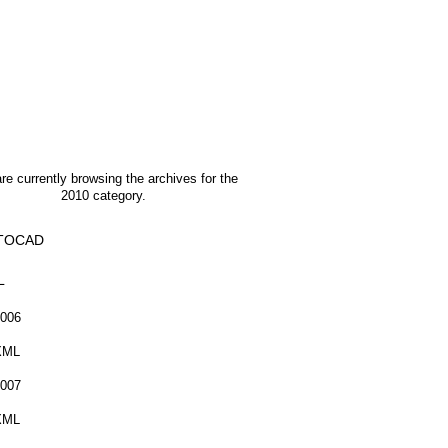
re currently browsing the archives for the
2010 category.
TOCAD
L
006
XML
007
XML