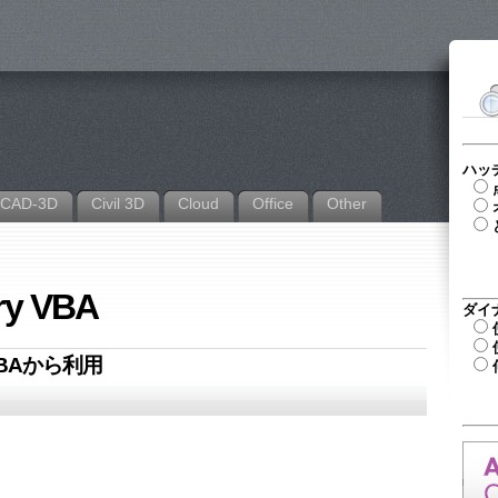
ハッ
CAD-3D
Civil 3D
Cloud
Office
Other
ory VBA
ダイ
VBAから利用