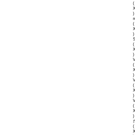
(
)
(
)
S
(
)
V
(
)
(
)
V
(
)
(