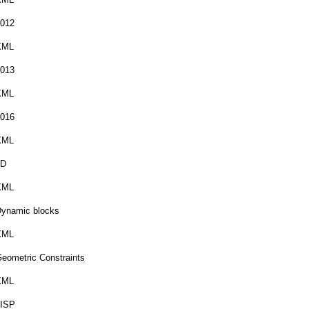
012
XML
013
XML
016
XML
3D
XML
ynamic blocks
XML
eometric Constraints
XML
LISP