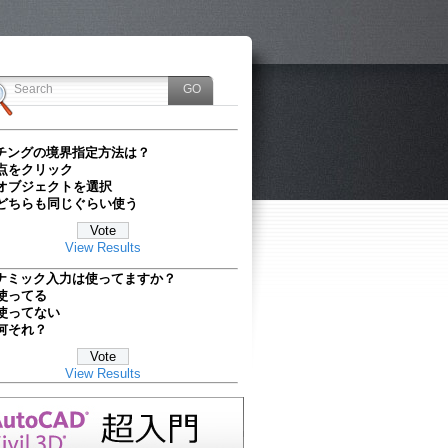
チングの境界指定方法は？
点をクリック
オブジェクトを選択
どちらも同じぐらい使う
View Results
ナミック入力は使ってますか？
使ってる
使ってない
何それ？
View Results