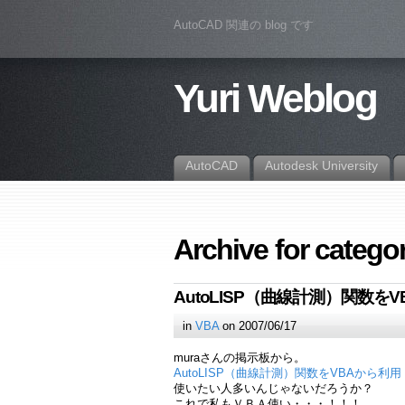
AutoCAD 関連の blog です
Yuri Weblog
AutoCAD
Autodesk University
Archive for categ
AutoLISP（曲線計測）関数を
in
VBA
on 2007/06/17
muraさんの掲示板から。
AutoLISP（曲線計測）関数をVBAから利用
使いたい人多いんじゃないだろうか？
これで私もＶＢＡ使い・・・！！！