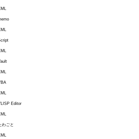
XML
memo
XML
cript
XML
ault
XML
VBA
XML
LISP Editor
XML
たわごと
XML