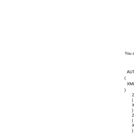
You a
AU
(
XM
)
2
(
)
2
(
)