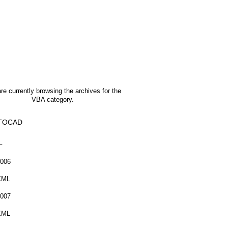
re currently browsing the archives for the
VBA category.
TOCAD
L
006
XML
007
XML