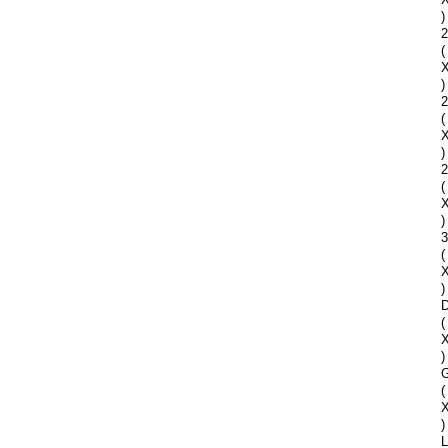
)
2
(
)
2
(
)
2
(
)
(
)
D
(
)
G
(
)