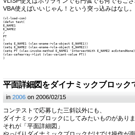
VLISP使えばポリラインでも円弧でも何でもご
VBA使えばいいじゃん！という突っ込みはなし
(vl-load-com)

(defun test(

E_NAME1

E_NAME2

/

PT

)

(setq E_NAME1 (vlax-ename->vla-object E_NAME1))

(setq E_NAME2 (vlax-ename->vla-object E_NAME2))

(setq PT (vlax-invoke-method E_NAME1 'IntersectWith E_NAME2 acExtendNone)
(vlax-safearray->list (vlax-variant-value PT))

平面詳細図をダイナミックブロック
in
2006
on 2006/02/15
コンテストで応募した三斜以外にも、
ダイナミックブロックにしてみたいものがあり
それが「平面詳細図」
やっぱりダイナミックブロックだけでは操作が