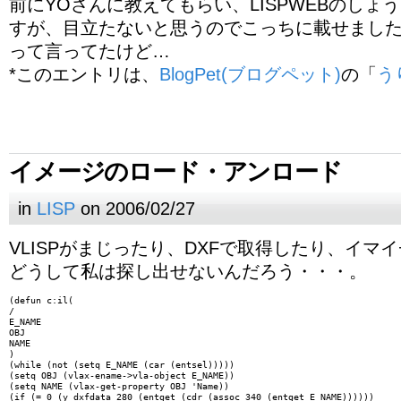
前にYOさんに教えてもらい、LISPWEBのしょ
すが、目立たないと思うのでこっちに載せました(
って言ってたけど…
*このエントリは、
BlogPet(ブログペット)
の「
う
イメージのロード・アンロード
in
LISP
on 2006/02/27
VLISPがまじったり、DXFで取得したり、イマ
どうして私は探し出せないんだろう・・・。
(defun c:il(

/

E_NAME

OBJ

NAME

)

(while (not (setq E_NAME (car (entsel)))))

(setq OBJ (vlax-ename->vla-object E_NAME))

(setq NAME (vlax-get-property OBJ 'Name))

(if (= 0 (y_dxfdata 280 (entget (cdr (assoc 340 (entget E_NAME))))))
