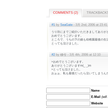
COMMENTS (2)
TRACKBACKS
#1
by
SeaGate
- 3月 2nd, 2006 at 23:41
うり坊にまでご紹介いただきましてありが
おめでとうございます。
ところで、うちの下の娘も幼稚園最後の生
とっても泣けました。
#2
by
ゆり
- 3月 4th, 2006 at 12:10
>おめでとうございます。
ありがとうございますm(_ _)m
>とっても泣けました。
おぉぉ、私も最後だったら泣いてしまうん
Name
E-Mail
(wil
Website