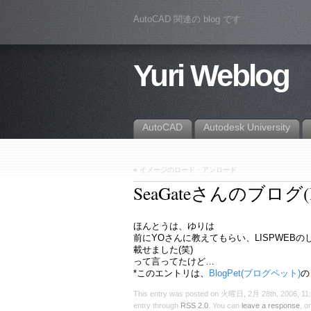
AutoCAD 関連の blog です
Yuri Weblog
AutoCAD
Autodesk University
«
イメージのロード・アンロード
SeaGateさんのブログ(Bl
ほんとうは、ゆりは
前にYOさんに教えてもらい、LISPWE
載せました(笑)
って言ってたけど…
*このエントリは、
BlogPet(ブログペット)
の
This entry was posted on 火曜日, 2月 28th, 2006, 11:1
entry through
RSS 2.0
. You can
leave a response
, o