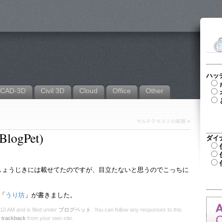
ハッ
CAD-3D
Civil 3D
Cloud
Office
Other
マルチテキストの範囲
»
ogPet)
ダイ
Bのしょうじきには載せてたのですが、目立たないと思うのでこっちに
「
うり坊
」が書きました。
0 AM and is filed under
ブログペット
. You can follow any responses to this
r
trackback
from your own site.