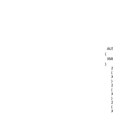
AU
(
XM
)
2
(
)
2
(
)
2
(