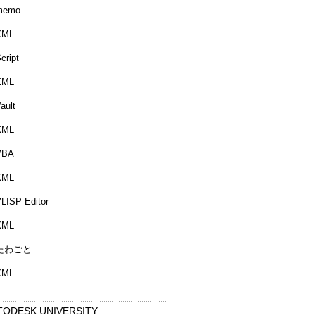
memo
XML
cript
XML
ault
XML
VBA
XML
LISP Editor
XML
たわごと
XML
TODESK UNIVERSITY