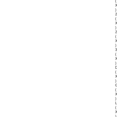
(
)
2
(
)
2
(
)
(
)
D
(
)
G
(
)
(
)