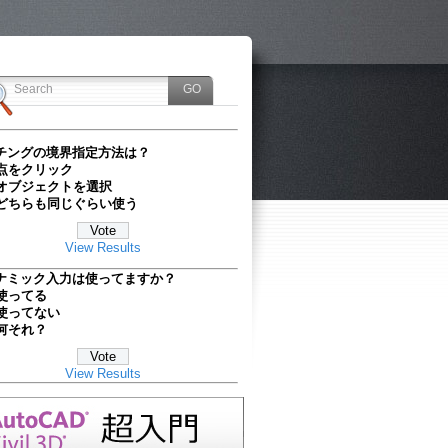
チングの境界指定方法は？
点をクリック
オブジェクトを選択
どちらも同じぐらい使う
View Results
ナミック入力は使ってますか？
使ってる
使ってない
何それ？
View Results