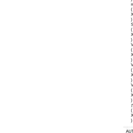
(
)
S
(
)
V
(
)
(
)
V
(
)
(
)
AU