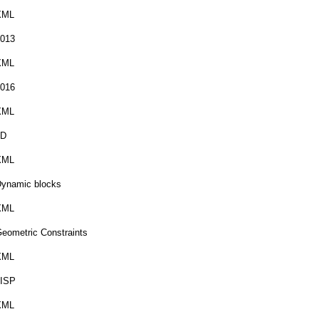
XML
013
XML
016
XML
3D
XML
ynamic blocks
XML
eometric Constraints
XML
LISP
XML