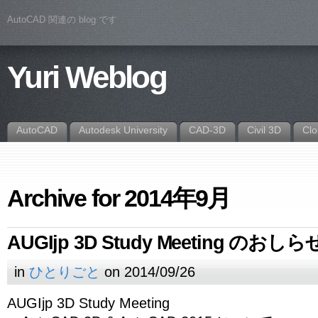
AutoCAD 関連の blog です
Yuri Weblog
AutoCAD
Autodesk University
CAD-3D
Civil 3D
Cl
Archive for 2014年9月
AUGIjp 3D Study Meeting のおしら
in
ひとりごと
on 2014/09/26
AUGIjp 3D Study Meeting