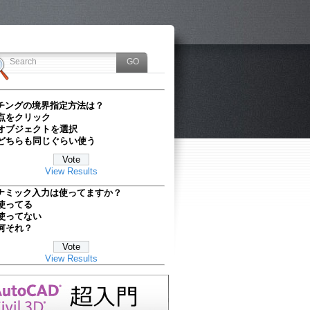
チングの境界指定方法は？
点をクリック
オブジェクトを選択
どちらも同じぐらい使う
View Results
ナミック入力は使ってますか？
使ってる
使ってない
何それ？
View Results