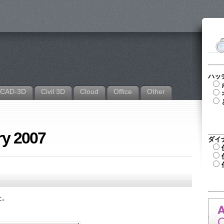
ハッ
CAD-3D
Civil 3D
Cloud
Office
Other
ry 2007
ダイ
た。