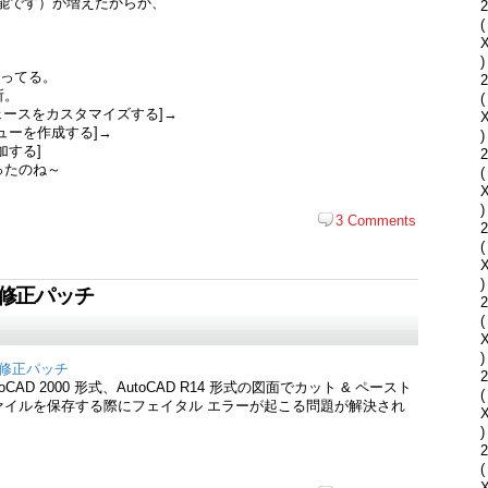
能です）が増えたからか、
2
(
)
なってる。
2
所。
(
ェースをカスタマイズする]→
ューを作成する]→
)
加する]
2
ったのね～
(
)
3 Comments
2
(
)
題修正パッチ
2
(
)
問題修正パッチ
2
 2000 形式、AutoCAD R14 形式の図面でカット & ペースト
(
ァイルを保存する際にフェイタル エラーが起こる問題が解決され
)
2
(