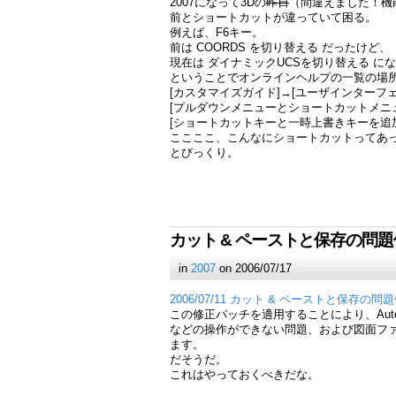
2007になって3Dの
昨日
（間違えました！機
前とショートカットが違っていて困る。
例えば、F6キー。
前は COORDS を切り替える だったけど、
現在は ダイナミックUCSを切り替える に
ということでオンラインヘルプの一覧の場
[カスタマイズガイド]→[ユーザインターフ
[プルダウンメニューとショートカットメニ
[ショートカットキーと一時上書きキーを追
ここここ、こんなにショートカットってあ
とびっくり。
カット & ペーストと保存の問
in
2007
on 2006/07/17
2006/07/11 カット & ペーストと保存の
この修正パッチを適用することにより、AutoCAD
などの操作ができない問題、および図面フ
ます。
だそうだ。
これはやっておくべきだな。