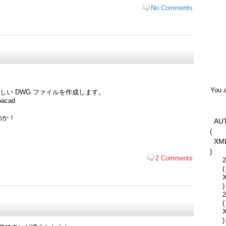
No Comments
You a
しい DWG ファイルを作成します。
acad
のか！
AU
(
XM
)
2 Comments
2
(
)
2
(
)