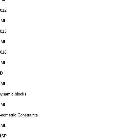
012
XML
013
XML
016
XML
3D
XML
ynamic blocks
XML
eometric Constraints
XML
LISP