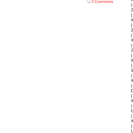
2 Comments
)
2
(
)
2
(
)
2
(
)
(
)
D
(
)
G
(
)