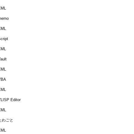
XML
memo
XML
cript
XML
ault
XML
VBA
XML
LISP Editor
XML
たわごと
XML