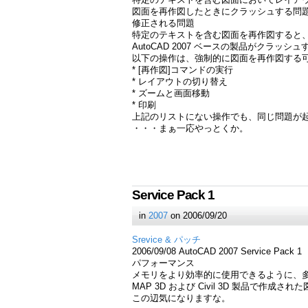
図面を再作図したときにクラッシュする問
修正される問題
特定のテキストを含む図面を再作図すると
AutoCAD 2007 ベースの製品がクラッシ
以下の操作は、強制的に図面を再作図する
* [再作図]コマンドの実行
* レイアウトの切り替え
* ズームと画面移動
* 印刷
上記のリストにない操作でも、同じ問題が
・・・まぁ一応やっとくか。
Service Pack 1
in
2007
on 2006/09/20
Srevice & パッチ
2006/09/08 AutoCAD 2007 Service Pack 1
パフォーマンス
メモリをより効率的に使用できるように、
MAP 3D および Civil 3D 製品で
この辺気になりますな。