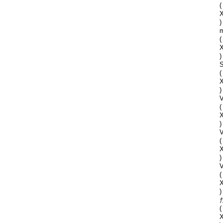
(
)
(
)
S
(
)
V
(
)
(
)
V
(
)
(