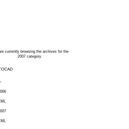
re currently browsing the archives for the
2007 category.
TOCAD
L
006
XML
007
XML