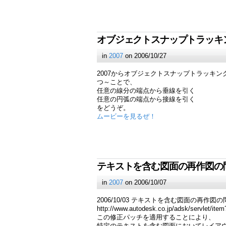
オブジェクトスナップトラッキ
in
2007
on 2006/10/27
2007からオブジェクトスナップトラッキン
つ～ことで、
任意の線分の端点から垂線を引く
任意の円弧の端点から接線を引く
をどうぞ。
ムービーを見るぜ！
テキストを含む図面の再作図の
in
2007
on 2006/10/07
2006/10/03 テキストを含む図面の再作図
http://www.autodesk.co.jp/adsk/servlet/it
この修正パッチを適用することにより、
特定のテキストを含む図面においてレイア