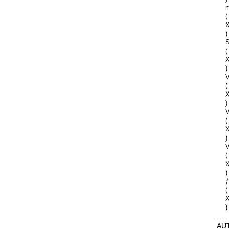
(
)
S
(
)
V
(
)
(
)
V
(
)
(
)
AU