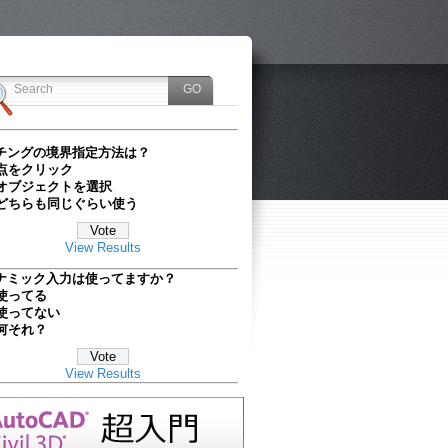
チングの境界指定方法は？
点をクリック
オブジェクトを選択
どちらも同じぐらい使う
View Results
ナミック入力は使ってますか？
使ってる
使ってない
何それ？
View Results