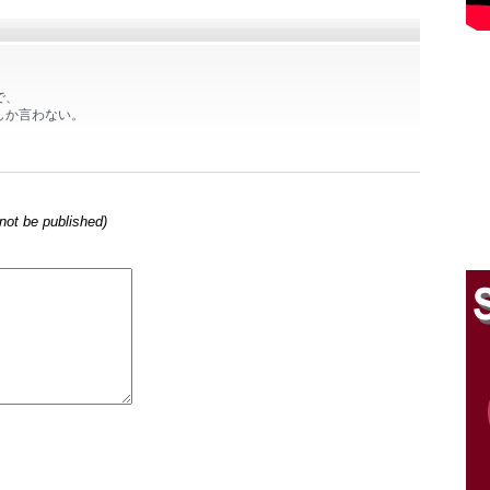
で、
しか言わない。
l not be published)