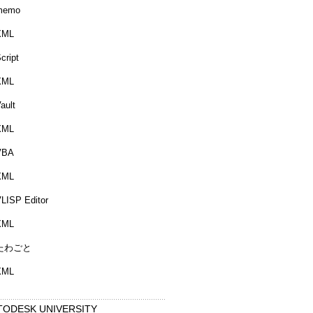
memo
XML
cript
XML
ault
XML
VBA
XML
LISP Editor
XML
たわごと
XML
TODESK UNIVERSITY