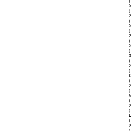
(
)
2
(
)
2
(
)
(
)
D
(
)
G
(
)
(
)