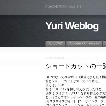
AutoCAD 関連の blog です
Yuri Weblog
AutoCAD
Autodesk University
«
ソリッドに変換
ショートカットの一
2007になって3Dの
昨日
（間違えました！機
前とショートカットが違っていて困る。
例えば、F6キー。
前は COORDS を切り替える だったけど、
現在は ダイナミックUCSを切り替える に
ということでオンラインヘルプの一覧の場
[カスタマイズガイド]→[ユーザインターフ
[プルダウンメニューとショートカットメニ