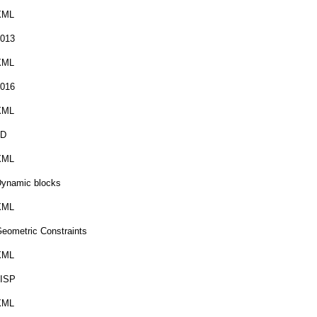
XML
013
XML
016
XML
3D
XML
ynamic blocks
XML
eometric Constraints
XML
LISP
XML