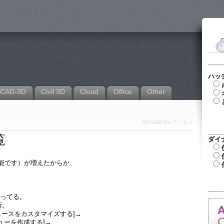
ハッ
CAD-3D
Civil 3D
Cloud
Office
Other
WYSIWYGエディタ
»
覧
ダイ
能です）が増えたからか、
なってる。
所。
ェースをカスタマイズする]→
ューを作成する]→