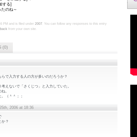
加する]
ったのね～
 PM and is filed under
2007
. You can follow any responses to this entry
kback
from your own site.
 (0)
、
ちらで入力する人の方が多いのだろうか？
り考えないで「さくじつ」と入力していた。
のね。
た。（＾＾；；
5th, 2006 at 18:36
で
とか？