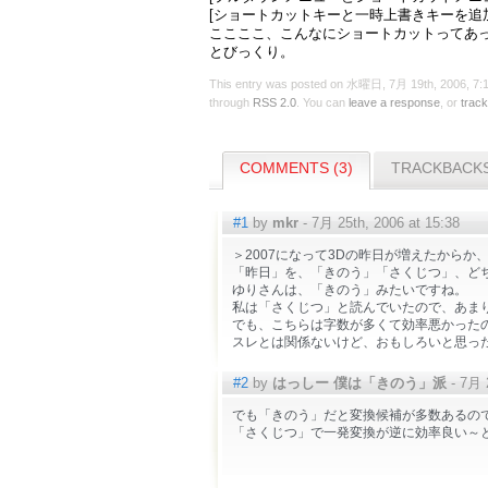
[ショートカットキーと一時上書きキーを追
ここここ、こんなにショートカットってあ
とびっくり。
This entry was posted on 水曜日, 7月 19th, 2006, 7:16
through
RSS 2.0
. You can
leave a response
, or
trac
COMMENTS (3)
TRACKBACKS
#1
by
mkr
- 7月 25th, 2006 at 15:38
＞2007になって3Dの昨日が増えたからか
「昨日」を、「きのう」「さくじつ」、ど
ゆりさんは、「きのう」みたいですね。
私は「さくじつ」と読んでいたので、あま
でも、こちらは字数が多くて効率悪かった
スレとは関係ないけど、おもしろいと思っ
#2
by
はっしー 僕は「きのう」派
- 7月 2
でも「きのう」だと変換候補が多数あるの
「さくじつ」で一発変換が逆に効率良い～