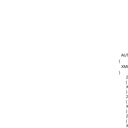
AU
(
XM
)
2
(
)
2
(
)
2
(