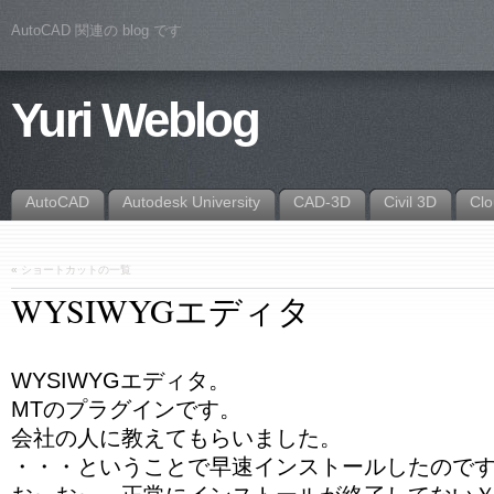
AutoCAD 関連の blog です
Yuri Weblog
AutoCAD
Autodesk University
CAD-3D
Civil 3D
Cl
«
ショートカットの一覧
WYSIWYGエディタ
WYSIWYGエディタ。
MTのプラグインです。
会社の人に教えてもらいました。
・・・ということで早速インストールしたので