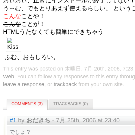
おぃおぃ、正常にインストールが終了してない
う～む、でもとりあえず使えるらしい。 という
こんな
ことや！
こんな
ことが！
HTMLうたなくても簡単にできちゃう
ふむ、おもしろい。
This entry was posted on 木曜日, 7月 20th, 2006, 7:23 P
Web
. You can follow any responses to this entry throu
leave a response
, or
trackback
from your own site.
COMMENTS (3)
TRACKBACKS (0)
#1
by
おだきち
- 7月 25th, 2006 at 23:40
でしょ？