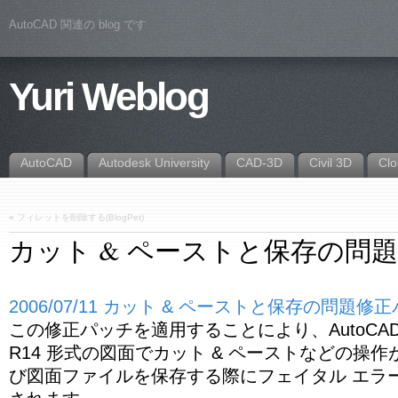
AutoCAD 関連の blog です
Yuri Weblog
AutoCAD
Autodesk University
CAD-3D
Civil 3D
Cl
«
フィレットを削除する(BlogPet)
カット & ペーストと保存の問
2006/07/11 カット & ペーストと保存の問題修
この修正パッチを適用することにより、AutoCAD 20
R14 形式の図面でカット & ペーストなどの操
び図面ファイルを保存する際にフェイタル エラ