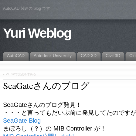
AutoCAD 関連の blog です
Yuri Weblog
AutoCAD
Autodesk University
CAD-3D
Civil 3D
Cl
«
VLISPで交点を求める
SeaGateさんのブログ
SeaGateさんのブログ発見！
・・・と言ってもだいぶ前に発見してたのです
SeaGate Blog
まぼろし（？）の MIB Controller が！