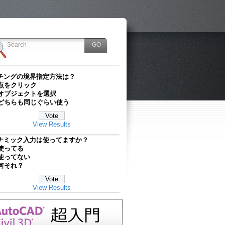
チングの境界指定方法は？
点をクリック
オブジェクトを選択
どちらも同じぐらい使う
View Results
ナミック入力は使ってますか？
使ってる
使ってない
何それ？
View Results