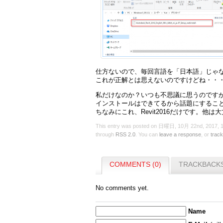
仕方ないので、毎回言語を「日本語」じゃ
これが正解とは思えないのですけどね・・
私だけなのか？いつも不思議に思うのです
インストールはできてるから話題にするこ
ちなみにこれ、Revit2016だけです。他は
This entry was posted on 日曜日, 10月 22nd, 2017, 12
through
RSS 2.0
. You can
leave a response
, or
trac
COMMENTS (0)
TRACKBACKS
No comments yet.
Name