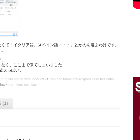
なくて「イタリア語、スペイン語・・・」とかのを選ぶわけです。
・。
が、
となく、ここまで来てしまいました
大丈夫っぽい。
:17 PM and is filed under
Revit
. You can follow any responses to this entry
kback
from your own site.
 (1)