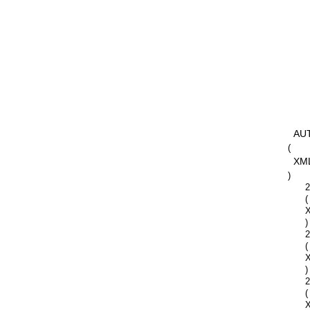
AU
(
XM
)
2
(
)
2
(
)
2
(