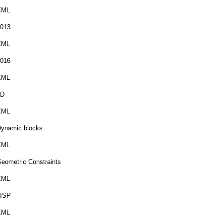
XML
013
XML
016
XML
3D
XML
ynamic blocks
XML
eometric Constraints
XML
LISP
XML