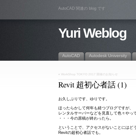
AutoCAD 関連の blog です
Yuri Weblog
AutoCAD
Autodesk University
«
WorkShop TOKYO 2017 開催のお知らせ
Revit 超初心者話 (1)
お久しぶりです、ゆりです。
ほったらかして何年も経つブログですが、
レンタルサーバーなどを見直して色々やっ
・・・今の原稿が終わったら。
ということで、アクセスがないことにはど
Revitの超初心者話でも。