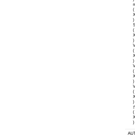
(
)
S
(
)
V
(
)
(
)
V
(
)
(
)
AU