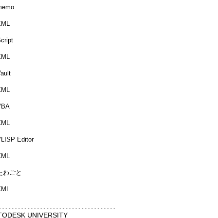
memo
XML
cript
XML
ault
XML
VBA
XML
LISP Editor
XML
たわごと
XML
TODESK UNIVERSITY