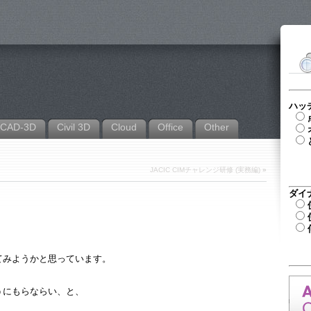
ハッ
CAD-3D
Civil 3D
Cloud
Office
Other
JACIC CIMチャレンジ研修 (実務編)
»
ダイ
てみようかと思っています。
うにもらならい、と、