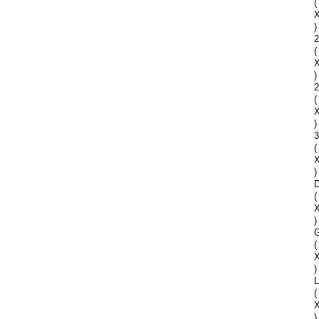
(
)
2
(
)
2
(
)
(
)
D
(
)
G
(
)
(
)