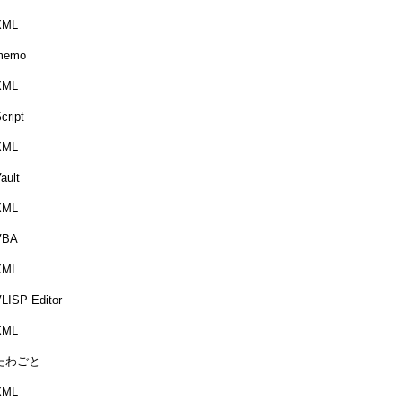
XML
memo
XML
cript
XML
ault
XML
VBA
XML
LISP Editor
XML
たわごと
XML