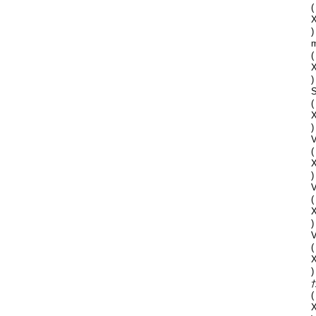
(
)
(
)
S
(
)
V
(
)
(
)
V
(
)
(