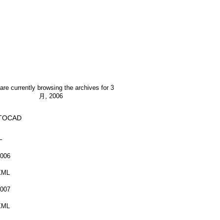
are currently browsing the archives for 3
月, 2006
TOCAD
L
006
XML
007
XML