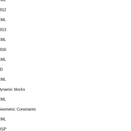
012
XML
013
XML
016
XML
3D
XML
ynamic blocks
XML
eometric Constraints
XML
LISP