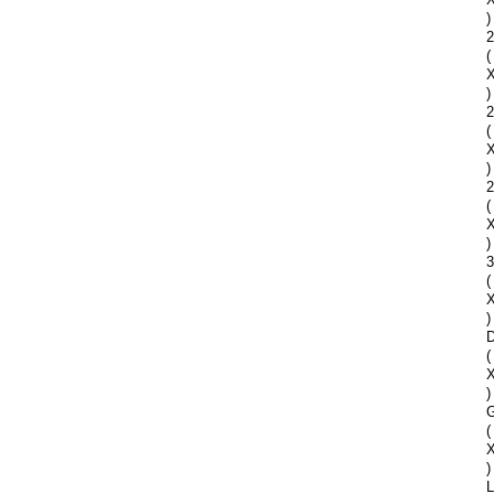
)
2
(
)
2
(
)
2
(
)
(
)
D
(
)
G
(
)