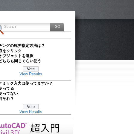
チングの境界指定方法は？
点をクリック
オブジェクトを選択
どちらも同じぐらい使う
View Results
ナミック入力は使ってますか？
使ってる
使ってない
何それ？
View Results