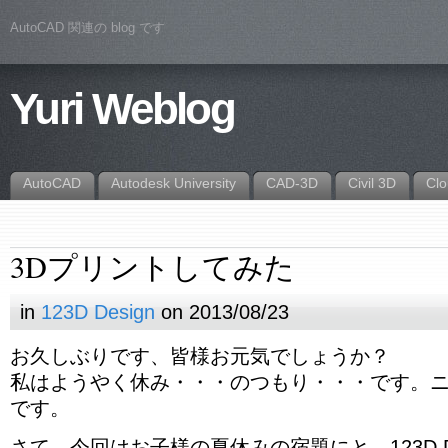
AutoCAD 関連の blog です
Yuri Weblog
AutoCAD
Autodesk University
CAD-3D
Civil 3D
Cl
3Dプリントしてみた
in
123D Design
on 2013/08/23
お久しぶりです、皆様お元気でしょうか？
私はようやく休み・・・のつもり・・・です。
です。
さて、今回はお子様の夏休みの宿題にと、123D Des