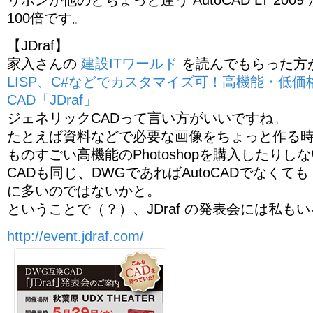
100倍です。
【JDraf】
家入さんの
建設ITワールド
を読んでもらった方
LISP、C#などでカスタマイズ可！高機能・低価
CAD「JDraf」
ジェネリックCADって言い方がいいですね。
たとえば資料などで必要な画像をちょっと作る
ものすごい高機能のPhotoshopを購入したりし
CADも同じ、DWGであればAutoCADでなく
に多いのではないかと。
ということで（？）、JDraf の発表会には私も
http://event.jdraf.com/