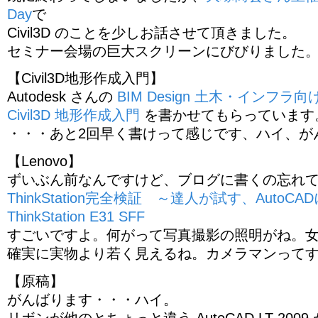
Day
で
Civil3D のことを少しお話させて頂きました。
セミナー会場の巨大スクリーンにびびりました
【Civil3D地形作成入門】
Autodesk さんの
BIM Design 土木・インフラ向
Civil3D 地形作成入門
を書かせてもらっています
・・・あと2回早く書けって感じです、ハイ、が
【Lenovo】
ずいぶん前なんですけど、ブログに書くの忘れ
ThinkStation完全検証 ～達人が試す、AutoCA
ThinkStation E31 SFF
すごいですよ。何がって写真撮影の照明がね。
確実に実物より若く見えるね。カメラマンって
【原稿】
がんばります・・・ハイ。
リボンが他のとちょっと違う AutoCAD LT 20