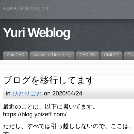
AutoCAD 関連の blog です
Yuri Weblog
AutoCAD
Autodesk University
CAD-3D
Civil 3D
Cl
ブログを移行してます
in
ひとりごと
on 2020/04/24
最近のことは、以下に書いてます。
https://blog.ybizeff.com/
ただし、すべては引っ越ししないので、ここは
す。