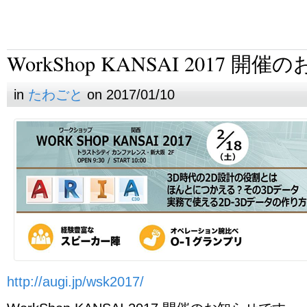
WorkShop KANSAI 2017 開
in
たわごと
on 2017/01/10
http://augi.jp/wsk2017/