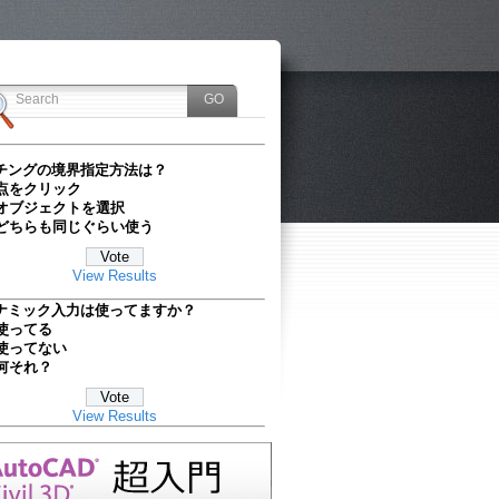
チングの境界指定方法は？
点をクリック
オブジェクトを選択
どちらも同じぐらい使う
View Results
ナミック入力は使ってますか？
使ってる
使ってない
何それ？
View Results