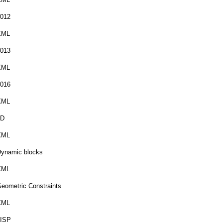
012
XML
013
XML
016
XML
3D
XML
ynamic blocks
XML
eometric Constraints
XML
LISP