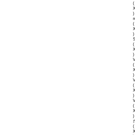
(
)
(
)
S
(
)
V
(
)
(
)
V
(
)
(