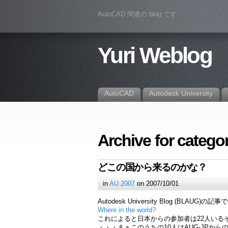
AutoCAD 関連の blog です
Yuri Weblog
AutoCAD
Autodesk University
Archive for catego
どこの国から来るのかな？
in
AU 2007
on 2007/10/01
Autodesk University Blog (BLAUG)の記
Where in the world?
これによると日本からの参加者は22人いる
・・・まぁこのうちの10人はAUG-JPか