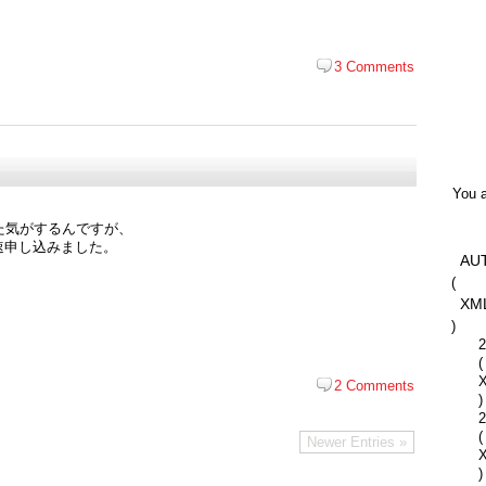
3 Comments
You a
た気がするんですが、
速申し込みました。
AU
(
！
XM
)
2
(
2 Comments
)
2
(
Newer Entries »
)