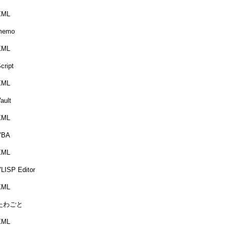
XML
memo
XML
cript
XML
ault
XML
VBA
XML
LISP Editor
XML
たわごと
XML