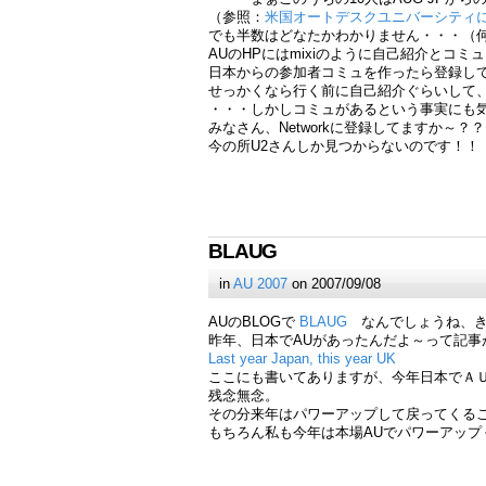
（参照：
米国オートデスクユニバーシティ
でも半数はどなたかわかりません・・・（
AUのHPにはmixiのように自己紹介とコ
日本からの参加者コミュを作ったら登録し
せっかくなら行く前に自己紹介ぐらいして、あ
・・・しかしコミュがあるという事実にも
みなさん、Networkに登録してますか～？？
今の所U2さんしか見つからないのです！！
BLAUG
in
AU 2007
on 2007/09/08
AUのBLOGで
BLAUG
なんでしょうね、き
昨年、日本でAUがあったんだよ～って記事
Last year Japan, this year UK
ここにも書いてありますが、今年日本でＡ
残念無念。
その分来年はパワーアップして戻ってくる
もちろん私も今年は本場AUでパワーアップ