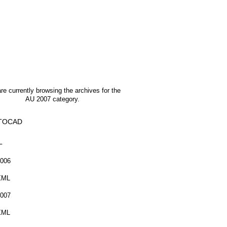
re currently browsing the archives for the
AU 2007 category.
TOCAD
L
006
XML
007
XML