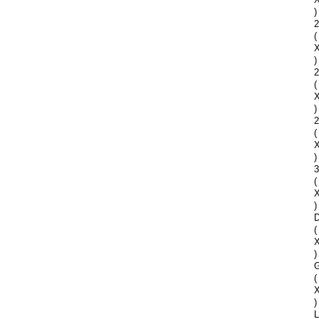
)
2
(
)
2
(
)
2
(
)
(
)
D
(
)
G
(
)