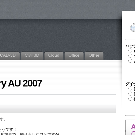
ハッ
CAD-3D
Civil 3D
Cloud
Office
Other
ry AU 2007
ダイ
事です。
そうです！
らの参加者で、知り合いなワケですが。