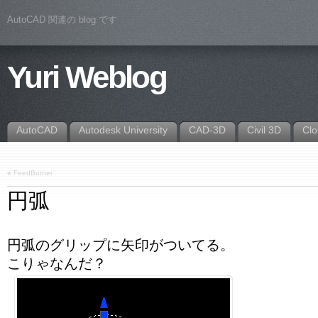
AutoCAD 関連の blog です
Yuri Weblog
AutoCAD
Autodesk University
CAD-3D
Civil 3D
Cl
«
FeedBurner
円弧
円弧のグリップに矢印がついてる。
こりゃなんだ？