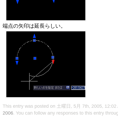
端点の矢印は延長らしい。
This entry was posted on 土曜日, 5月 7th, 2005, 12:02 A
2006
. You can follow any responses to this entry thro