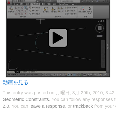
動画を見る
This entry was posted on 月曜日, 3月 29th, 2010, 3:42 P
Geometric Constraints
. You can follow any responses t
2.0
. You can
leave a response
, or
trackback
from your 