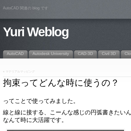
AutoCAD 関連の blog です
Yuri Weblog
AutoCAD
Autodesk University
CAD-3D
Civil 3D
Cl
«
マテリアルマッピング
拘束ってどんな時に使うの？
ってことで使ってみました。
線と線に接する、こーんな感じの円弧書きたい
なんて時に大活躍です。