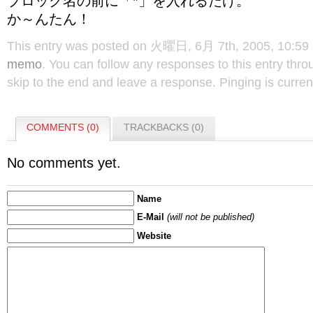
ブロック名の前に「*」を入れるだけ。
か～んたん！
This entry was posted on 火曜日, 6月 7th, 2005, 10:59 P
memo
. You can follow any responses to this entry thr
skip to the end and leave a response. Pinging is curren
COMMENTS (0)
TRACKBACKS (0)
No comments yet.
Name
E-Mail
(will not be published)
Website