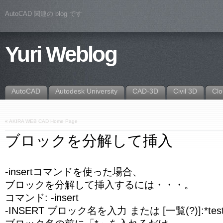
AutoCAD 関連の blog です
Yuri Weblog
AutoCAD
Autodesk University
CAD-3D
Civil 3D
Cl
«
AKIRA WEB CAD Home Page
ブロックを分解して挿入
-insertコマンドを使った場合、
ブロックを分解して挿入するには・・・。
コマンド: -insert
-INSERT ブロック名を入力 または [一覧(?)]:*tes