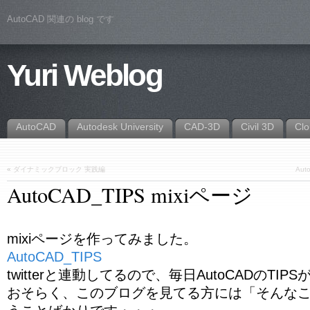
AutoCAD 関連の blog です
Yuri Weblog
AutoCAD
Autodesk University
CAD-3D
Civil 3D
Cl
«
ダイナミックブロック 実践編
Au
AutoCAD_TIPS mixiページ
mixiページを作ってみました。
AutoCAD_TIPS
twitterと連動してるので、毎日AutoCADのTIP
おそらく、このブログを見てる方には「そんな