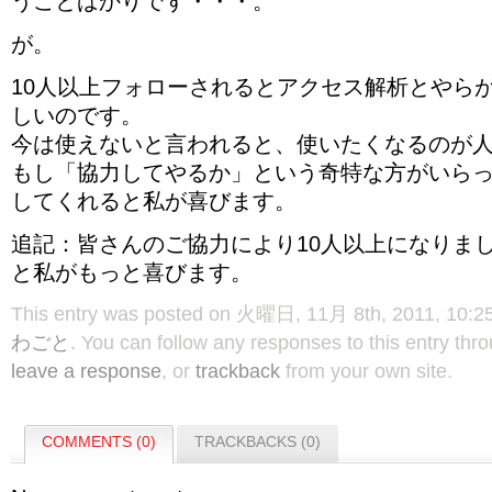
うことばかりです・・・。
が。
10人以上フォローされるとアクセス解析とやら
しいのです。
今は使えないと言われると、使いたくなるのが
もし「協力してやるか」という奇特な方がいら
してくれると私が喜びます。
追記：皆さんのご協力により10人以上になりま
と私がもっと喜びます。
This entry was posted on 火曜日, 11月 8th, 2011, 10:25
わごと
. You can follow any responses to this entry thr
leave a response
, or
trackback
from your own site.
COMMENTS (0)
TRACKBACKS (0)