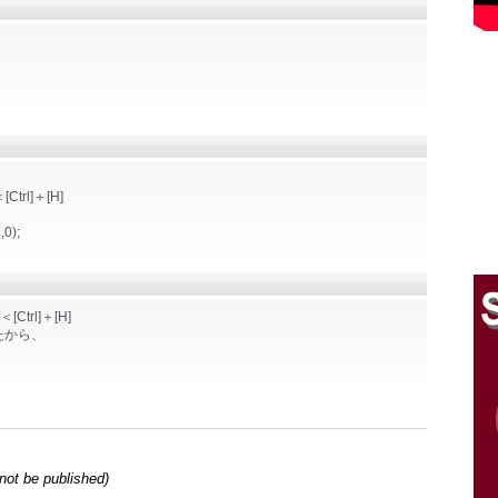
l]＋[H]
,0);
rl]＋[H]
ったから、
l not be published)