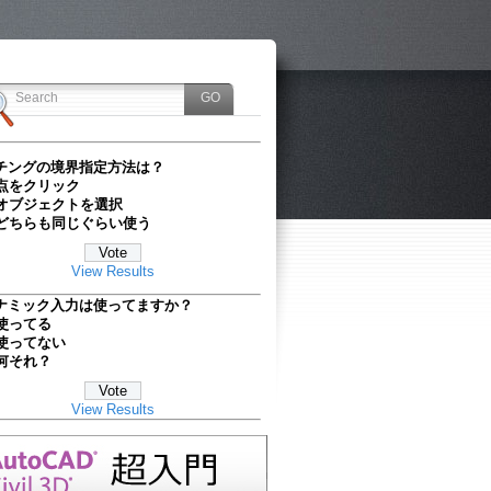
チングの境界指定方法は？
点をクリック
オブジェクトを選択
どちらも同じぐらい使う
View Results
ナミック入力は使ってますか？
使ってる
使ってない
何それ？
View Results