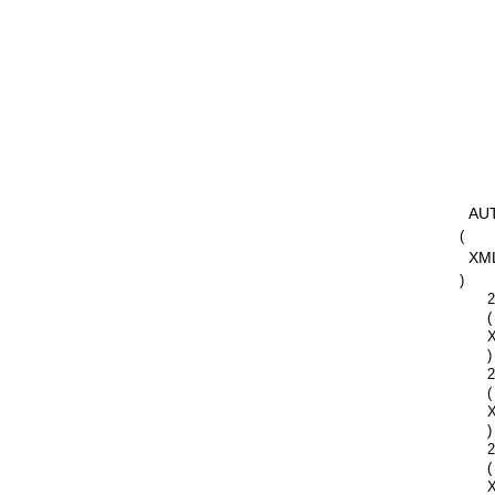
AU
(
XM
)
2
(
)
2
(
)
2
(