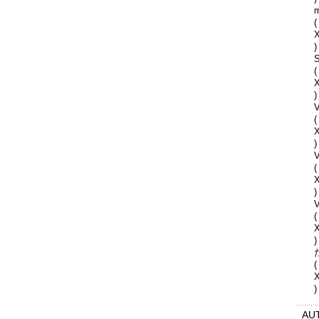
(
)
S
(
)
V
(
)
(
)
V
(
)
(
)
AU