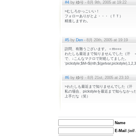
#4
by
ゆり
- 8月 9th, 2005 at 19:22
>むしろかっこいい！
フォローありがとよ・・・（ＴＴ）
精進しますわ。
#5
by
Den
- 8月 20th, 2005 at 19:19
訪問、有難うございます。＜m○○○
わたしも最近まで知りませんでした（汗 ＜[Ctr
で、↓こんなマクロで対処してました。
‘pickstyle;$M=$(nth,$(getvar,pickstyle),1,2,3
#6
by
ゆり
- 8月 21st, 2005 at 23:10
>わたしも最近まで知りませんでした（汗 ＜[Ct
私の場合、pickstyleを最近まで知らなか
上手だな（笑）
Name
E-Mail
(wil