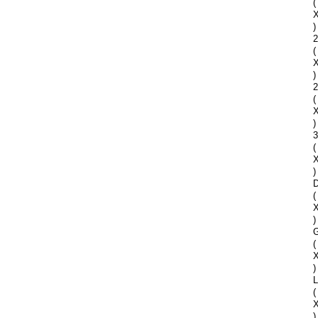
(
)
2
(
)
2
(
)
(
)
D
(
)
G
(
)
(
)