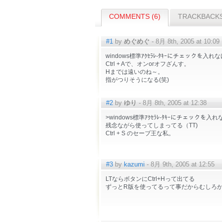
COMMENTS (6)
TRACKBACKS
#1
by
めぐめぐ
- 8月 8th, 2005 at 10:09
windows標準ｱｸｾﾗﾚ-ﾀｷｰにチェックを入れ
Ctrl + Aで、オンorオフざんす。
Hまでは遠いのね～。
指がつりそうになる(笑)
#2
by
ゆり
- 8月 8th, 2005 at 12:38
>windows標準ｱｸｾﾗﾚ-ﾀｷｰにチェックを入
残念ながら使ってしまってる（TT)
Ctrl + S のセーブ王な私。
#3
by
kazumi
- 8月 9th, 2005 at 12:55
LTならボタンにCtrl+Hって出てる
ずっとR版を使ってるって事だからむしろ