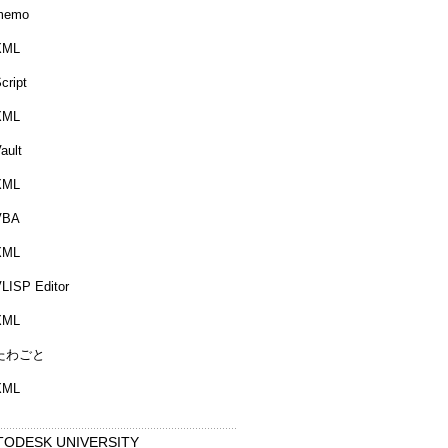
memo
XML
cript
XML
ault
XML
VBA
XML
LISP Editor
XML
たわごと
XML
TODESK UNIVERSITY