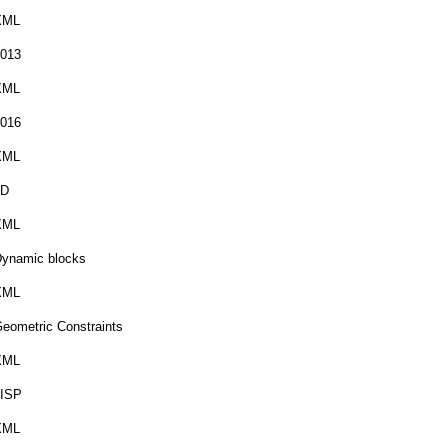
XML
013
XML
016
XML
3D
XML
ynamic blocks
XML
eometric Constraints
XML
LISP
XML