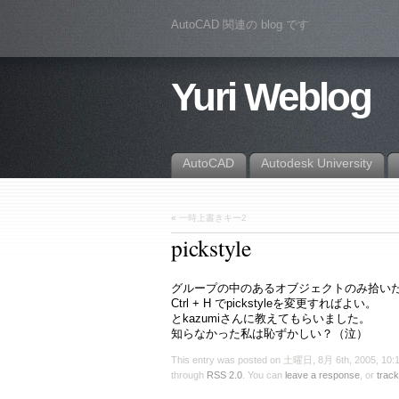
AutoCAD 関連の blog です
Yuri Weblog
AutoCAD
Autodesk University
«
一時上書きキー2
pickstyle
グループの中のあるオブジェクトのみ拾い
Ctrl + H でpickstyleを変更すればよい。
とkazumiさんに教えてもらいました。
知らなかった私は恥ずかしい？（泣）
This entry was posted on 土曜日, 8月 6th, 2005, 10:15
through
RSS 2.0
. You can
leave a response
, or
trac