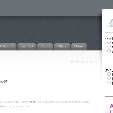
ハッ
CAD-3D
Civil 3D
Cloud
Office
Other
zoom隠しオプション
»
ダイ
たい時、
 PM and is filed under
memo
. You can follow any responses to this entry
kback
from your own site.