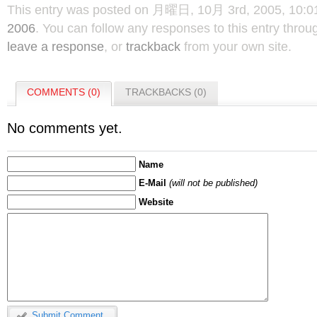
This entry was posted on 月曜日, 10月 3rd, 2005, 10:01 
2006
. You can follow any responses to this entry thro
leave a response
, or
trackback
from your own site.
COMMENTS (0)
TRACKBACKS (0)
No comments yet.
Name
E-Mail
(will not be published)
Website
Submit Comment