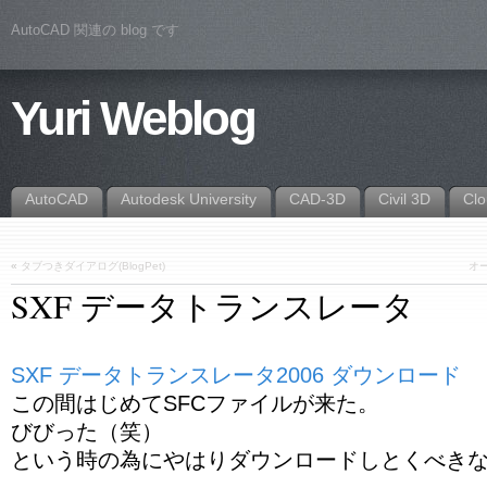
AutoCAD 関連の blog です
Yuri Weblog
AutoCAD
Autodesk University
CAD-3D
Civil 3D
Cl
«
タブつきダイアログ(BlogPet)
オ
SXF データトランスレータ
SXF データトランスレータ2006 ダウンロード
この間はじめてSFCファイルが来た。
びびった（笑）
という時の為にやはりダウンロードしとくべき