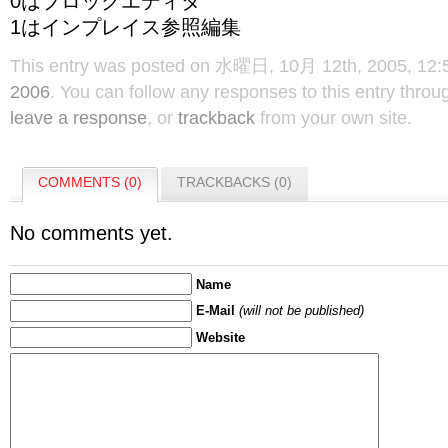
0はブロックエディタ
1はインプレイス参照編集
This entry was posted on 水曜日, 10月 12th, 2005, 12:51
2006
. You can follow any responses to this entry thro
leave a response
, or
trackback
from your own site.
COMMENTS (0)
TRACKBACKS (0)
No comments yet.
Name
E-Mail
(will not be published)
Website