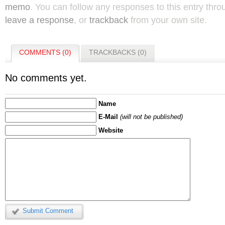
memo
. You can follow any responses to this entry thr
leave a response
, or
trackback
from your own site.
COMMENTS (0)
TRACKBACKS (0)
No comments yet.
Name
E-Mail
(will not be published)
Website
Submit Comment