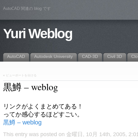
AutoCAD 関連の blog です
Yuri Weblog
AutoCAD
Autodesk University
CAD-3D
Civil 3D
Cl
«
ビューポートを分ける
黒鱒 – weblog
リンクがよくまとめてある！
ってか感心するほどすごい。
黒鱒 – weblog
This entry was posted on 金曜日, 10月 14th, 2005, 2:01 