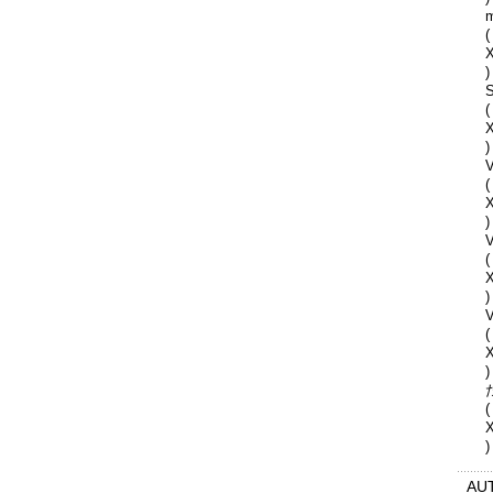
(
)
S
(
)
V
(
)
(
)
V
(
)
(
)
AU