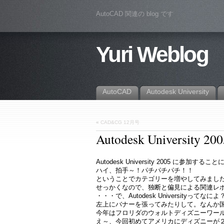
AutoCAD 関連の blog です
Yuri Weblog
AutoCAD
Autodesk University
«
CAD&CG 12月号
Autodesk University 200
Autodesk University 2005 に参加す
ハイ、拍手～！パチパチパチ！！
ということでカテゴリーを増やしてみまし
せっかくなので、独断と偏見による関連レ
・・・で、Autodesk Universityってな
左上にバナーを張ってみたりして。なんか
今年はフロリダのウォルトディズニーワー
え～、今回初めてアメリカにディズニーが