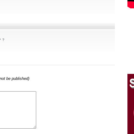
？？
l not be published)