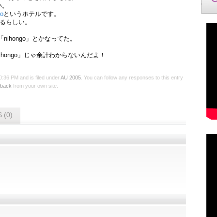
い。
do
というホテルです。
れるらしい。
nihongo」とかなってた。
hongo」じゃ余計わからないんだよ！
36 PM and is filed under
AU 2005
. You can follow any responses to this entry
kback
from your own site.
 (0)