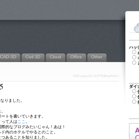
ハッ
CAD-3D
Civil 3D
Cloud
Office
Other
CAD amp;CG 12月号(BlogPet)
»
5
ダイ
ることになりました。
た。
ポートを書いていきます。
によ？って人は
ここ
。
国際的なブログみたいじゃん！あは！
ルド内のホテルでやるとのこと。
２つあることを知りました。