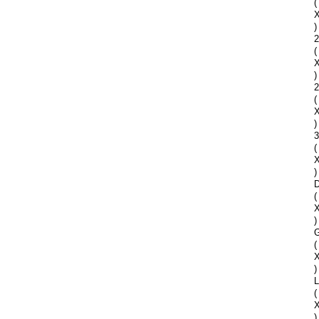
(
)
2
(
)
2
(
)
(
)
D
(
)
G
(
)
(
)