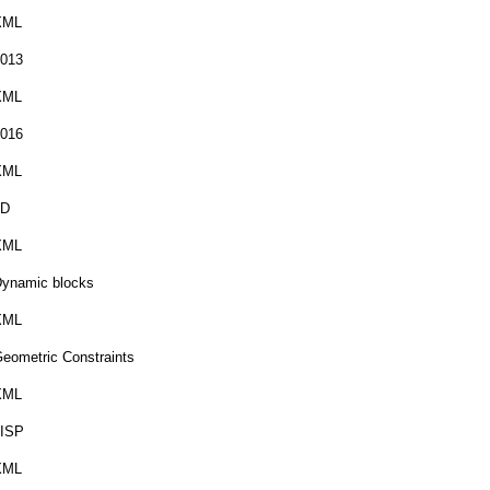
XML
013
XML
016
XML
3D
XML
ynamic blocks
XML
eometric Constraints
XML
LISP
XML