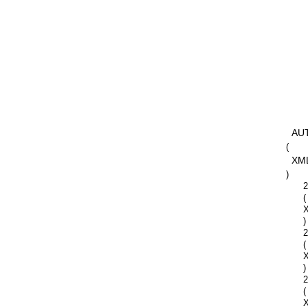
AU
(
XM
)
2
(
)
2
(
)
2
(