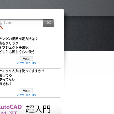
チングの境界指定方法は？
点をクリック
オブジェクトを選択
どちらも同じぐらい使う
View Results
ナミック入力は使ってますか？
使ってる
使ってない
何それ？
View Results