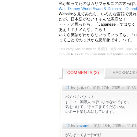
私が知ってたのはカリフォルニアの方っぽ
Walt Disney World Swan & Dolphin – Orlan
Websiteを見てみたら、いろんな言語で見
だが、日本語がない！そんな馬鹿な！
・・・と思ったら、「Japanese」ではなく「
あぁ！？ナメんな、こら！
いくら英語がわからないっていっても、「ni
ってことでのっけから悪印象です、ハイ。
This entry was posted on 月曜日, 10月 24th, 2005, 10:
through
RSS 2.0
. You can
leave a response
, or
trac
COMMENTS (3)
TRACKBACKS
#1
by
シルバ
- 10月 27th, 2005 at 10:56
パチパチパチ～！
すごい！国際人っぽいじゃないですか。
気をつけて、行ってきてくださいね。
レポート楽しみにしています。
#2
by
kazumi
- 10月 28th, 2005 at 11:07
がんばってよー(^o^)丿