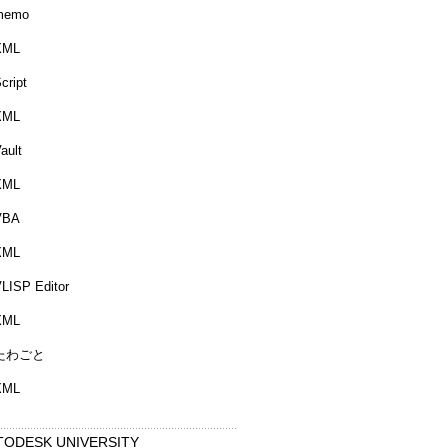
memo
XML
cript
XML
ault
XML
VBA
XML
LISP Editor
XML
たわごと
XML
TODESK UNIVERSITY