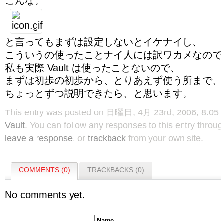
こんな。
と言ってもまずは設定しないとイケナイし、
こういうの使ったことナイ人には訳ワカメなの
私も実際 Vault は使ったことないので、
まずは初歩の初歩から、とりあえず使う所まで
ちょっとずつ説明できたら、と思います。
This entry was posted on 日曜日, 4月 23rd, 2006, 8:05 P
Vault
. You can follow any responses to this entry thro
leave a response
, or
trackback
from your own site.
COMMENTS (0)
TRACKBACKS (0)
No comments yet.
Name