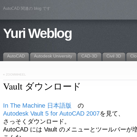
AutoCAD 関連の blog です
Yuri Weblog
AutoCAD
Autodesk University
CAD-3D
Civil 3D
Cl
«
ZOOMWHEEL
Vault ダウンロード
In The Machine 日本語版
の
Autodesk Vault 5 for AutoCAD 2007
を見て、
さっそくダウンロード。
AutoCAD には Vault のメニューとツールバー