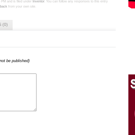
PM and is filed under
Inventor
. You can follow any responses to this entry
kback
from your own site.
 (0)
l not be published)