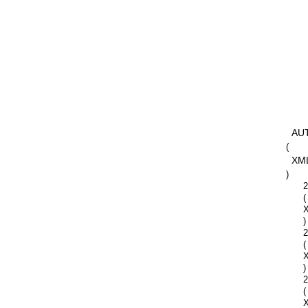
AU
(
XM
)
2
(
)
2
(
)
2
(