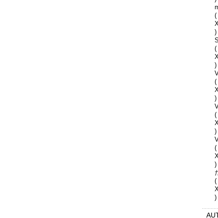
(
)
S
(
)
V
(
)
(
)
V
(
)
(
)
AU