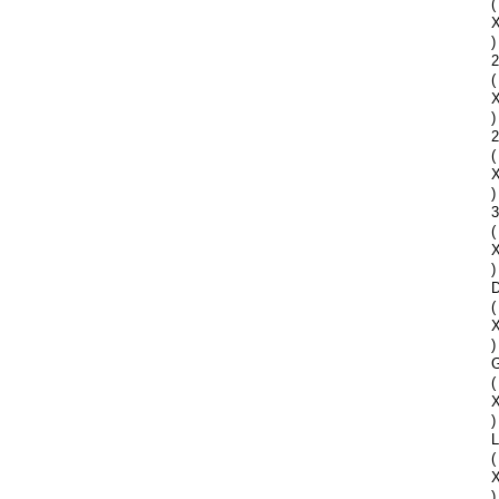
(
)
2
(
)
2
(
)
(
)
D
(
)
G
(
)
(
)