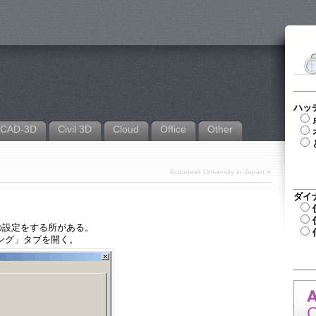
ハッ
CAD-3D
Civil 3D
Cloud
Office
Other
Autodesk University in Japan
»
ダイ
」の設定をする所がある。
リング」タブを開く。