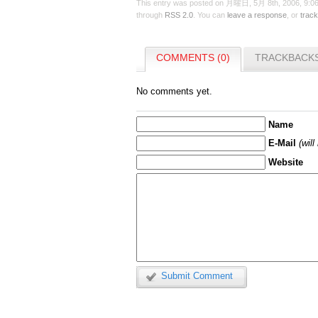
This entry was posted on 月曜日, 5月 8th, 2006, 9:06 
through
RSS 2.0
. You can
leave a response
, or
trac
COMMENTS (0)
TRACKBACKS
No comments yet.
Name
E-Mail
(wil
Website
Submit Comment