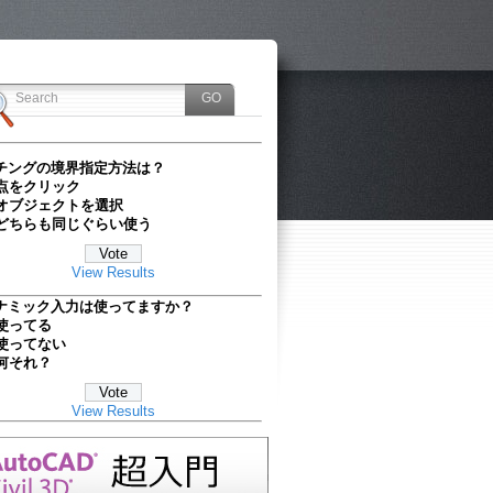
チングの境界指定方法は？
点をクリック
オブジェクトを選択
どちらも同じぐらい使う
View Results
ナミック入力は使ってますか？
使ってる
使ってない
何それ？
View Results