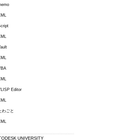
memo
XML
cript
XML
ault
XML
VBA
XML
LISP Editor
XML
たわごと
XML
TODESK UNIVERSITY