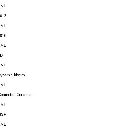
XML
013
XML
016
XML
3D
XML
ynamic blocks
XML
eometric Constraints
XML
LISP
XML