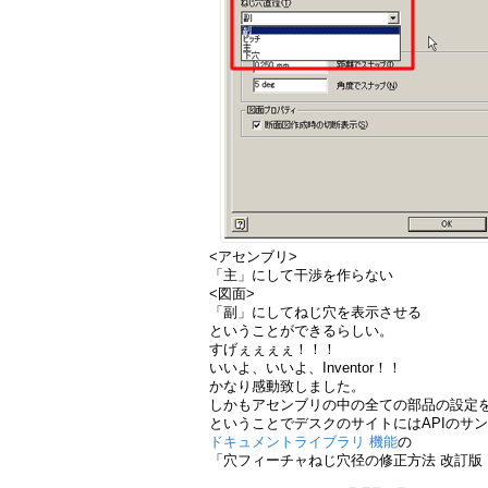
<アセンブリ>
「主」にして干渉を作らない
<図面>
「副」にしてねじ穴を表示させる
ということができるらしい。
すげぇぇぇぇ！！！
いいよ、いいよ、Inventor！！
かなり感動致しました。
しかもアセンブリの中の全ての部品の設定
ということでデスクのサイトにはAPIのサ
ドキュメントライブラリ 機能
の
「穴フィーチャねじ穴径の修正方法 改訂版 」が 