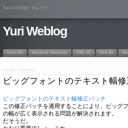
AutoCAD 関連の blog です
Yuri Weblog
AutoCAD
Autodesk University
CAD-3D
Civil 3D
Cl
«
名古屋ドーム(BlogPet)
ビッグフォントのテキスト幅修
ビッグフォントのテキスト幅修正パッチ
この修正パッチを適用することにより、ビッグ
の幅が広く表示される問題が解決されます。
だそうだ。