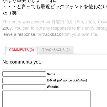
かなり重要でしょ、これ。
・・・と言っても最近ビックフォントを使わな
た（笑）
This entry was posted on 月曜日, 5月 15th, 2006, 10:44 
2007
. You can follow any responses to this entry thro
leave a response
, or
trackback
from your own site.
COMMENTS (0)
TRACKBACKS (0)
No comments yet.
Name
E-Mail
(will not be published)
Website