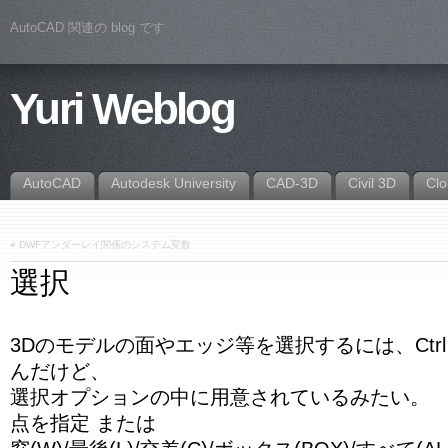
AutoCAD 関連の blog です
Yuri Weblog
AutoCAD
Autodesk University
CAD-3D
Civil 3D
Cl
«
DWFアンダーレイ関係のシステム変数
選択
3Dのモデルの面やエッジ等を選択するには、Ctr
んだけど、
選択オプションの中に用意されているみたい。
点を指定 または