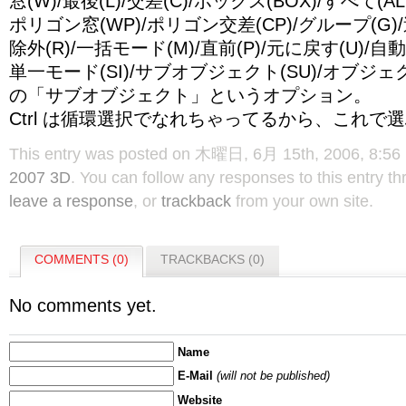
窓(W)/最後(L)/交差(C)/ボックス(BOX)/すべて(AL
ポリゴン窓(WP)/ポリゴン交差(CP)/グループ(G)/
除外(R)/一括モード(M)/直前(P)/元に戻す(U)/自動
単一モード(SI)/サブオブジェクト(SU)/オブジェク
の「サブオブジェクト」というオプション。
Ctrl は循環選択でなれちゃってるから、これで
This entry was posted on 木曜日, 6月 15th, 2006, 8:56 P
2007 3D
. You can follow any responses to this entry t
leave a response
, or
trackback
from your own site.
COMMENTS (0)
TRACKBACKS (0)
No comments yet.
Name
E-Mail
(will not be published)
Website