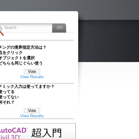
チングの境界指定方法は？
点をクリック
オブジェクトを選択
どちらも同じぐらい使う
View Results
ナミック入力は使ってますか？
使ってる
使ってない
何それ？
View Results