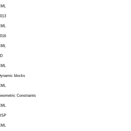
XML
013
XML
016
XML
3D
XML
ynamic blocks
XML
eometric Constraints
XML
LISP
XML