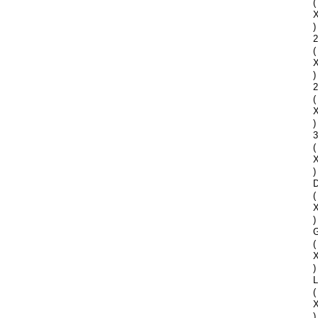
(
)
2
(
)
2
(
)
(
)
D
(
)
G
(
)
(
)