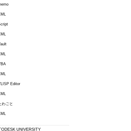
memo
XML
cript
XML
ault
XML
VBA
XML
LISP Editor
XML
たわごと
XML
TODESK UNIVERSITY