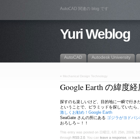
AutoCAD 関連の blog です
Yuri Weblog
AutoCAD
Autodesk University
«
Mechanical Design Technology
Google Earth の緯度
探すのも楽しいけど、目的地に一瞬で行き
ということで、ピラミッドを探していたら
激しくお勧め！Google Earth
SeaGate さんの所にある
ゴジラがヨドバシ
おろしろ～！！
This entry was posted on 日曜日, 6月 25th, 2006, 3:03
through
RSS 2.0
. You can
leave a response
, or
trac