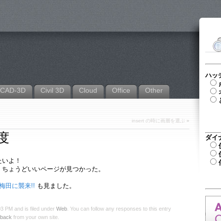
ハッ
CAD-3D
Civil 3D
Cloud
Office
Other
insert の時に画層を選ぶ
»
経度
ダイ
たいよ！
、ちょうどいいページが見つかった。
梅田に襲来!!
も見ました。
 PM and is filed under
Web
. You can follow any responses to this entry
kback
from your own site.