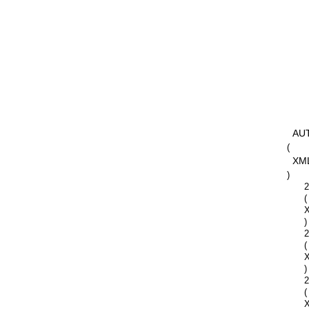
AU
(
XM
)
2
(
)
2
(
)
2
(