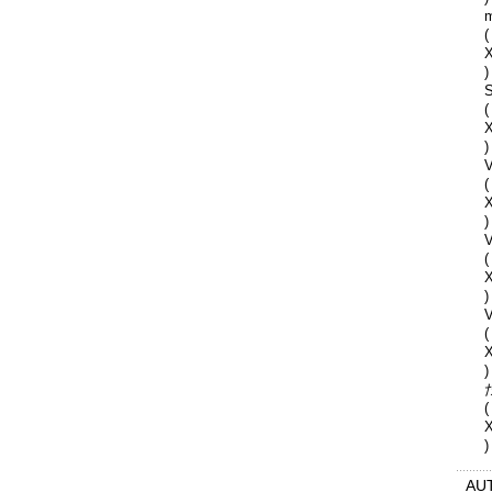
(
)
S
(
)
V
(
)
(
)
V
(
)
(
)
AU