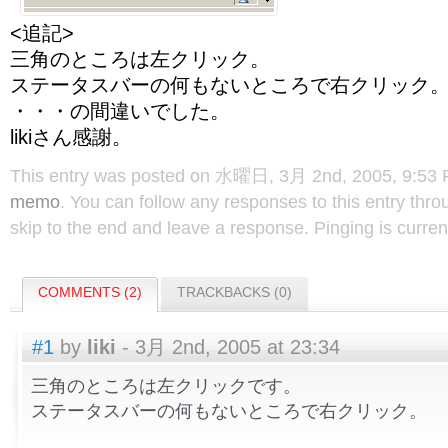
<追記>
三角のところは左クリック。
ステータスバーの何もないところで右クリック
・・・の間違いでした。
likiさん感謝。
This entry was posted on 水曜日, 3月 2nd, 2005, 9:53 PM
memo
. You can follow any responses to this entry thr
skip to the end and leave a response. Pinging is curren
COMMENTS (2)
TRACKBACKS (0)
#1
by
liki
- 3月 2nd, 2005 at 23:34
三角のところは左クリックです。
ステータスバーの何もないところで右クリック。