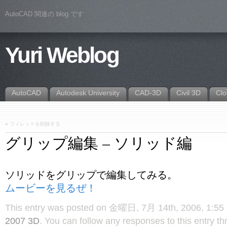
AutoCAD 関連の blog です
Yuri Weblog
AutoCAD
Autodesk University
CAD-3D
Civil 3D
Cl
«
フィレットを削除する
グリップ編集 – ソリッド編
ソリッドをグリップで編集してみる。
ムービーを見るぜ！
This entry was posted on 金曜日, 7月 14th, 2006, 1:55 P
2007 3D
. You can follow any responses to this entry t