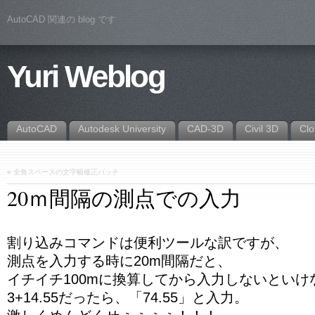
AutoCAD 関連の blog です
Yuri Weblog
AutoCAD
Autodesk University
CAD-3D
Civil 3D
Cl
«
全角スペースの文字幅修正パッチ
20ｍ間隔の測点での入力
割り込みコマンドは便利ツールな訳ですが、
測点を入力する時に20m間隔だと、
イチイチ100mに換算してから入力しないといけ
3+14.55だったら、「74.55」と入力。