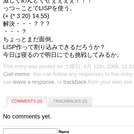
激しくめんどくせぇぇぇぇ！！！
っつ～ことでLISPを使う。
(+ (* 3 20) 14.55)
解決・・・？？？
・・・？
ちょっとまだ面倒。
LISP作って割り込みできるだろうか？
今日は寝るので明日にでも挑戦してみるか。
This entry was posted on 土曜日, 8月 12th, 2006, 11:41 
Civil memo
. You can follow any responses to this entr
can
leave a response
, or
trackback
from your own site.
COMMENTS (0)
TRACKBACKS (0)
No comments yet.
Name