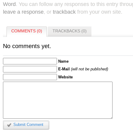
Word
. You can follow any responses to this entry thro
leave a response
, or
trackback
from your own site.
COMMENTS (0)
TRACKBACKS (0)
No comments yet.
Name
E-Mail
(will not be published)
Website
Submit Comment