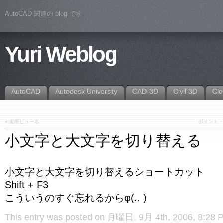
AutoCAD 関連の blog です
Yuri Weblog
AutoCAD
Autodesk University
CAD-3D
Civil 3D
Cl
«
縦断ビュー名
ポイント・
小文字と大文字を切り替える
小文字と大文字を切り替えるショートカット
Shift + F3
こういうのすぐ忘れるからφ(.. )
This entry was posted on 月曜日, 9月 4th, 2006, 8:28 PM