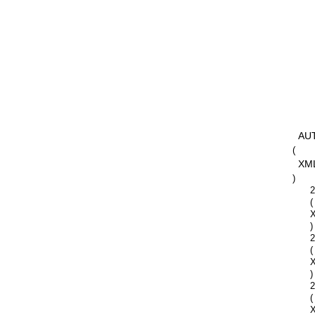
AU
(
XM
)
2
(
)
2
(
)
2
(