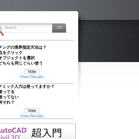
チングの境界指定方法は？
点をクリック
オブジェクトを選択
どちらも同じぐらい使う
View Results
ナミック入力は使ってますか？
使ってる
使ってない
何それ？
View Results