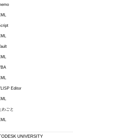
memo
XML
cript
XML
ault
XML
VBA
XML
LISP Editor
XML
たわごと
XML
TODESK UNIVERSITY