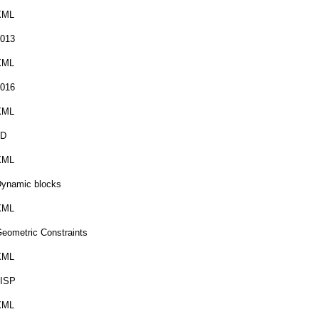
XML
013
XML
016
XML
3D
XML
ynamic blocks
XML
eometric Constraints
XML
LISP
XML