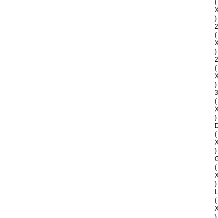
(
)
2
(
)
2
(
)
(
)
D
(
)
G
(
)
(
)