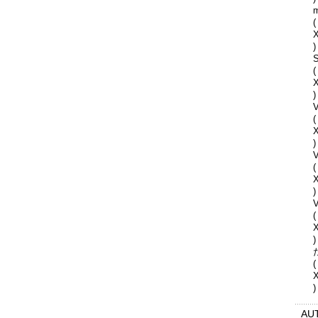
(
)
S
(
)
V
(
)
(
)
V
(
)
(
)
AU