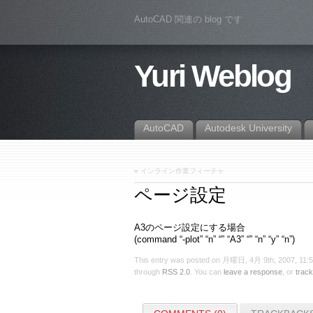
AutoCAD 関連の blog です
Yuri Weblog
AutoCAD
Autodesk University
«
インライン作業フィーチャ
ページ設定
A3のページ設定にする場合
(command “-plot” “n” “” “A3” “” “n” “y” “n”)
This entry was posted on 月曜日, 4月 9th, 2007, 11:51
through
RSS 2.0
. You can
leave a response
, or
trac