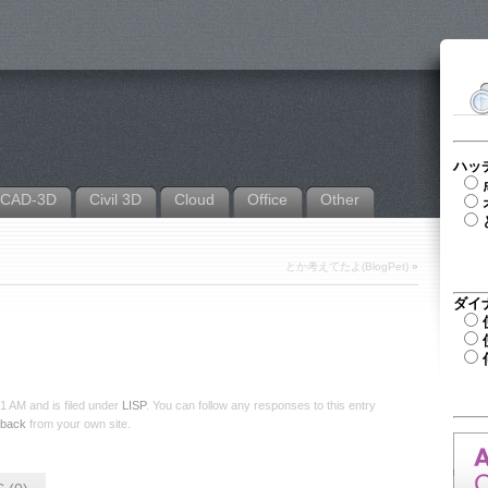
ハッ
CAD-3D
Civil 3D
Cloud
Office
Other
とか考えてたよ(BlogPet)
»
ダイ
 AM and is filed under
LISP
. You can follow any responses to this entry
kback
from your own site.