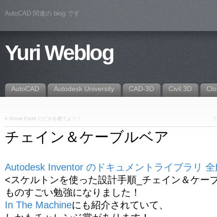
AutoCAD 関連の blog です
Yuri Weblog
AutoCAD
Autodesk University
CAD-3D
Civil 3D
Cl
«
Goole Earth にビルを建てよう！
ブ
チェイン＆ケーブルベア
Autodesk Inventor のドキュメントライブラリ 
<スケルトンを使った設計手順_チェイン＆ケー
ものすごい勉強になりました！
In The Machine
にも紹介されていて、