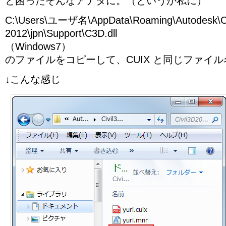
と困ったそんなアナタに。（というか私に）
C:\Users\ユーザ名\AppData\Roaming\Autodesk\
2012\jpn\Support\C3D.dll
（Windows7）
のファイルをコピーして、CUIX と同じファイ
↓こんな感じ