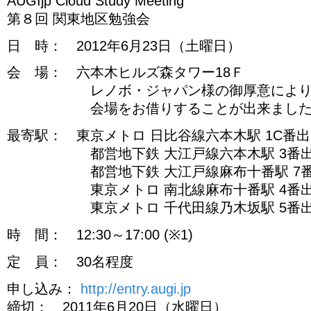
AUGIjp Cloud Study Meeting
第８回 関東地区勉強会
日 時： 2012年6月23日（土曜日）
会 場： 六本木ヒルズ森タワー18Ｆ
レノボ・ジャパン様の御厚意によ
会場をお借りすることが出来ました
最寄駅： 東京メトロ 日比谷線六本木駅 1C番
都営地下鉄 大江戸線六本木駅 3番出口
都営地下鉄 大江戸線麻布十番駅 7番出
東京メトロ 南北線麻布十番駅 4番出口
東京メトロ 千代田線乃木坂駅 5番出口
時 間： 12:30～17:00 (※1)
定 員： 30名程度
申し込み：
http://entry.augi.jp
締切： 2011年6月20日（水曜日）