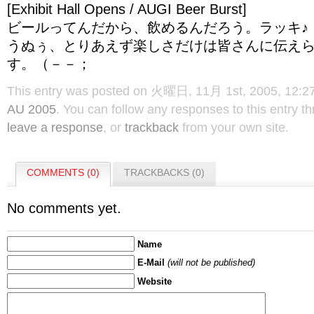
[Exhibit Hall Opens / AUGI Beer Burst]
ビールってんだから、飲めるんだろう。ラッキ♪
うぬぅ、とりあえず楽しさだけは皆さんに伝え
す。（－－；
This entry was posted on 火曜日, 11月 1st, 2005, 12:27 
AU 2005
. You can follow any responses to this entry t
leave a response
, or
trackback
from your own site.
COMMENTS (0)
TRACKBACKS (0)
No comments yet.
Name
E-Mail
(will not be published)
Website