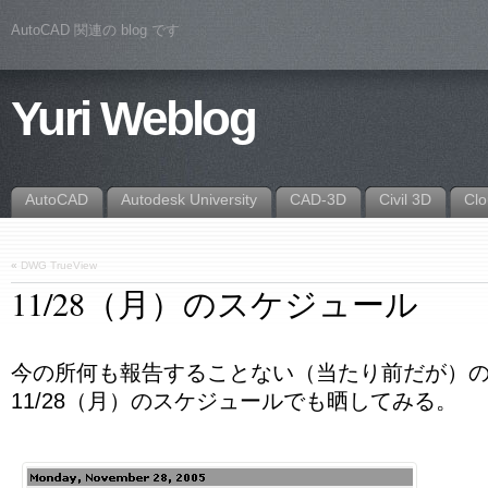
AutoCAD 関連の blog です
Yuri Weblog
AutoCAD
Autodesk University
CAD-3D
Civil 3D
Cl
«
DWG TrueView
11/28（月）のスケジュール
今の所何も報告することない（当たり前だが）
11/28（月）のスケジュールでも晒してみる。