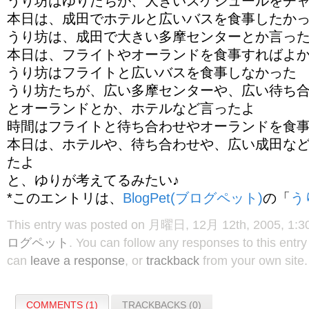
うり坊はゆりたちが、大きいスケジュールをチ
本日は、成田でホテルと広いバスを食事したかっ
うり坊は、成田で大きい多摩センターとか言っ
本日は、フライトやオーランドを食事すればよ
うり坊はフライトと広いバスを食事しなかった
うり坊たちが、広い多摩センターや、広い待ち
とオーランドとか、ホテルなど言ったよ
時間はフライトと待ち合わせやオーランドを食
本日は、ホテルや、待ち合わせや、広い成田な
たよ
と、ゆりが考えてるみたい♪
*このエントリは、
BlogPet(ブログペット)
の「
う
This entry was posted on 月曜日, 12月 12th, 2005, 1:30
ログペット
. You can follow any responses to this entr
can
leave a response
, or
trackback
from your own site.
COMMENTS (1)
TRACKBACKS (0)