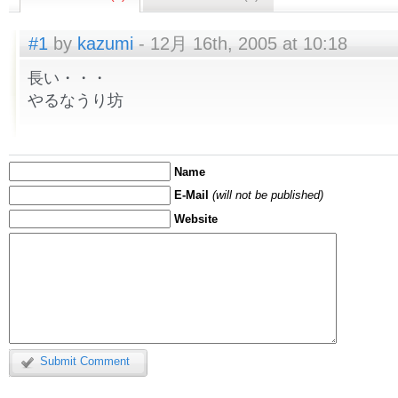
#1
by
kazumi
- 12月 16th, 2005 at 10:18
長い・・・
やるなうり坊
Name
E-Mail
(will not be published)
Website
Submit Comment