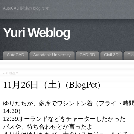
AutoCAD 関連の blog です
Yuri Weblog
AutoCAD
Autodesk University
CAD-3D
Civil 3D
Cl
«
AU感想２
11月26日（土）(BlogPet)
ゆりたちが、多摩でワシントン着（フライト時間1
14:30）
12:39オーランドなどをチャーターしたかった
バスや、待ち合わせとか言ったよ