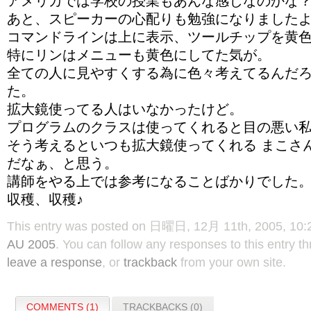
アメリカでは学校の授業もあんな感じなのかな
あと、スピーカーの心配りも勉強になりました
コマンドラインは上に表示、ツールチップを黄
特にリンはメニューも黄色にしてた気が。
全ての人に見やすくする為に色々考えてるんだ
た。
拡大鏡使ってる人はいなかったけど。
プログラムのクラスは使ってくれると目の悪い
そう考えるといつも拡大鏡使ってくれる まこさ
だなぁ、と思う。
講師をやる上では参考になることばかりでした
収穫、収穫♪
This entry was posted on 日曜日, 12月 11th, 2005, 10:20
AU 2005
. You can follow any responses to this entry t
leave a response
, or
trackback
from your own site.
COMMENTS (1)
TRACKBACKS (0)