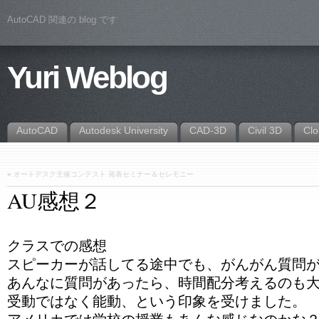
AutoCAD 関連の blog です
Yuri Weblog
AutoCAD
Autodesk University
CAD-3D
Civil 3D
Cl
«
オートデスク主催コンテスト 発表セミナー＆セレモニー
AU感想２
クラスでの感想
スピーカーが話してる途中でも、がんがん質問
あんなに質問があったら、時間配分考えるのも
受動ではなく能動、という印象を受けました。