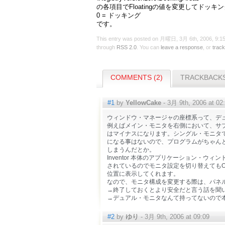
の各項目でFloatingの値を変更してドッキ
0 = ドッキング
です。
This entry was posted on 月曜日, 3月 6th, 2006, 9:15 
through
RSS 2.0
. You can
leave a response
, or
trac
COMMENTS (2)
TRACKBACKS
#1
by
YellowCake
- 3月 9th, 2006 at 02
ウィンドウ・マネージャの座標系って、デ
例えばメイン・モニタを右側において、サ
はマイナスになります。シングル・モニタ
になる事はないので、プログラムがちゃん
しまうんだとか。
Inventor 本体のアプリケーション・ウィン
されているのでモニタ設定を切り替えても
位置に表示してくれます。
なので、モニタ構成を変更する際は、パネ
→終了しておくとより安全だと言う話を聞
→デュアル・モニタなんて持ってないので
#2
by
ゆり
- 3月 9th, 2006 at 09:09