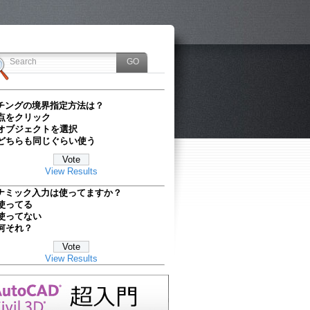
チングの境界指定方法は？
点をクリック
オブジェクトを選択
どちらも同じぐらい使う
View Results
ナミック入力は使ってますか？
使ってる
使ってない
何それ？
View Results