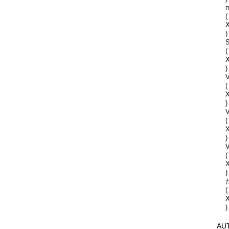
(
)
S
(
)
V
(
)
(
)
V
(
)
(
)
AU