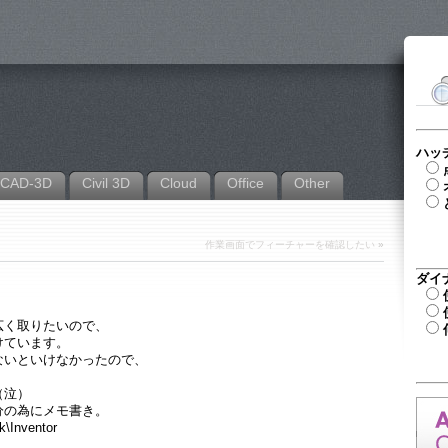
ハッ
CAD-3D
Civil 3D
Cloud
Office
Other
作業画面でフィーチャーを確認したい
»
ダイ
広く取りたいので、
けています。
ないといけなかったので、
。
（泣）
分の為にメモ書き。
\Inventor