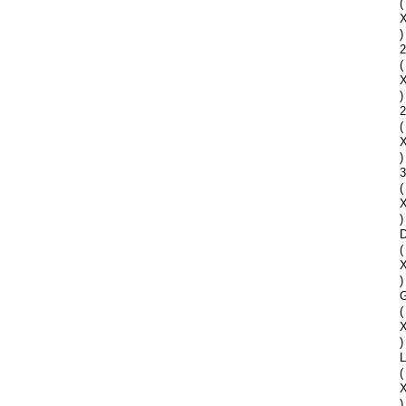
(
)
2
(
)
2
(
)
(
)
D
(
)
G
(
)
(
)