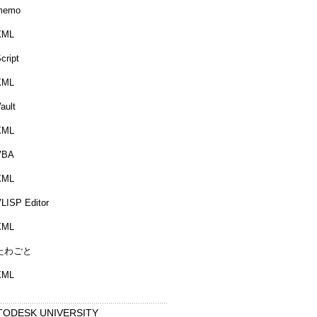
memo
XML
cript
XML
ault
XML
VBA
XML
LISP Editor
XML
たわごと
XML
TODESK UNIVERSITY