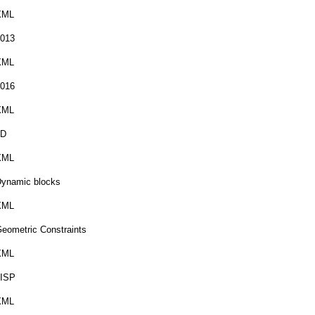
XML
013
XML
016
XML
3D
XML
ynamic blocks
XML
eometric Constraints
XML
LISP
XML