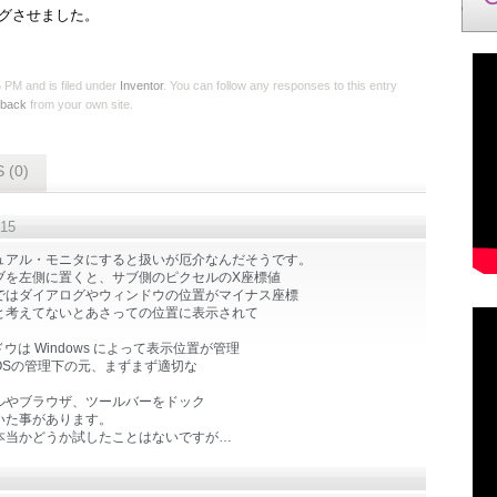
ングさせました。
PM and is filed under
Inventor
. You can follow any responses to this entry
kback
from your own site.
 (0)
:15
ュアル・モニタにすると扱いが厄介なんだそうです。
ブを左側に置くと、サブ側のピクセルのX座標値
ではダイアログやウィンドウの位置がマイナス座標
と考えてないとあさっての位置に表示されて
ドウは Windows によって表示位置が管理
OSの管理下の元、まずまず適切な
ルやブラウザ、ツールバーをドック
いた事があります。
本当かどうか試したことはないですが…