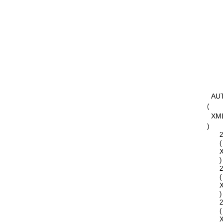
AU
(
XM
)
2
(
)
2
(
)
2
(