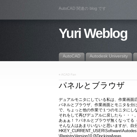
AutoCAD 関連の blog です
Yuri Weblog
AutoCAD
Autodesk University
«
ACAD Fan
パネルとブラウザ
デュアルモニタにしている私は、作業画面
パネルとブラウザ、作業画面とモニタを分
で、ちょっと他の作業で１つのモニタにし
それをして再びデュアルに戻したら・・・
あぁぁ！？パネルとブラウザ無くなってる
そんな人はあまりいないと思いますが、自
HKEY_CURRENT_USER\Software\Autodesk
\RegistryVersion10.0\DockingAreas