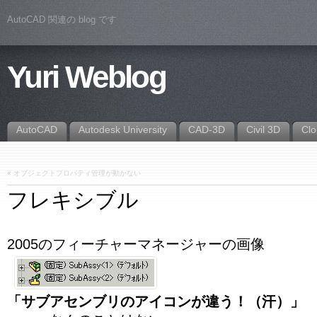
AutoCAD 関連の blog です
Yuri Weblog
AutoCAD
Autodesk University
CAD-3D
Civil 3D
Cl
«
オブジェクトプロパティ管理が動かない
フレキシブル
2005のフィーチャーマネージャーの画像
「サブアセンブリのアイコンが違う！（汗）」