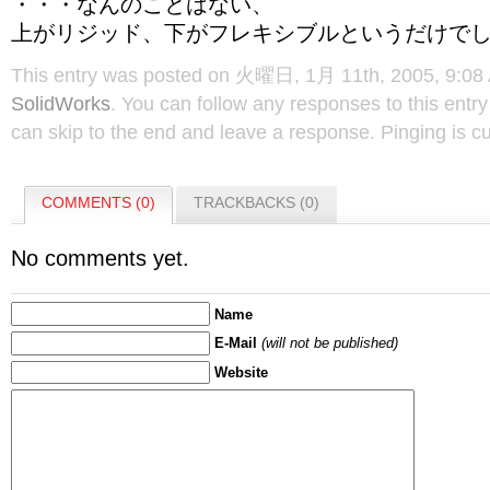
・・・なんのことはない、
上がリジッド、下がフレキシブルというだけで
This entry was posted on 火曜日, 1月 11th, 2005, 9:08 A
SolidWorks
. You can follow any responses to this entr
can skip to the end and leave a response. Pinging is cu
COMMENTS (0)
TRACKBACKS (0)
No comments yet.
Name
E-Mail
(will not be published)
Website