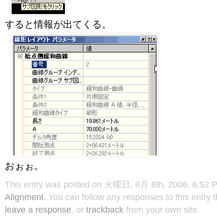
すると情報が出てくる。
おぉぉ。
This entry was posted on 火曜日, 8月 8th, 2006, 6:52 PM
Alignment
. You can follow any responses to this entry
leave a response
, or
trackback
from your own site.