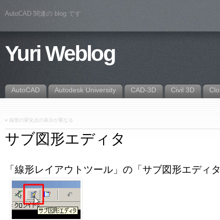
AutoCAD 関連の blog です
Yuri Weblog
AutoCAD
Autodesk University
CAD-3D
Civil 3D
Cl
«
線形の変化点の表示が重なる
サブ図形エディタ
「線形レイアウトツール」の「サブ図形エディ