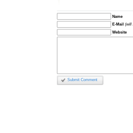
Name
E-Mail
(wil
Website
Submit Comment