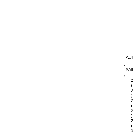
AU
(
XM
)
2
(
)
2
(
)
2
(