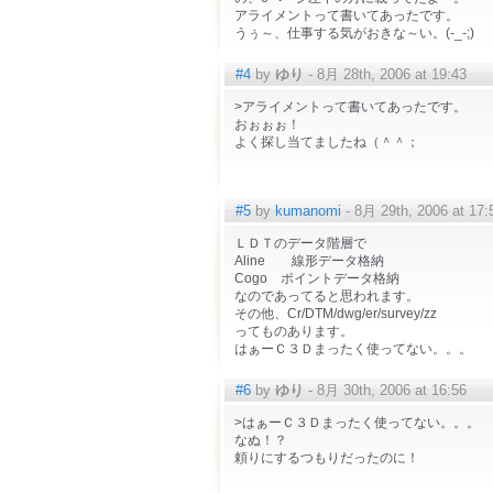
アライメントって書いてあったです。
うぅ～、仕事する気がおきな～い。(-_-;)
#4
by
ゆり
- 8月 28th, 2006 at 19:43
>アライメントって書いてあったです。
おぉぉぉ！
よく探し当てましたね（＾＾；
#5
by
kumanomi
- 8月 29th, 2006 at 17:
ＬＤＴのデータ階層で
Aline 線形データ格納
Cogo ポイントデータ格納
なのであってると思われます。
その他、Cr/DTM/dwg/er/survey/zz
ってものあります。
はぁーＣ３Ｄまったく使ってない。。。
#6
by
ゆり
- 8月 30th, 2006 at 16:56
>はぁーＣ３Ｄまったく使ってない。。。
なぬ！？
頼りにするつもりだったのに！