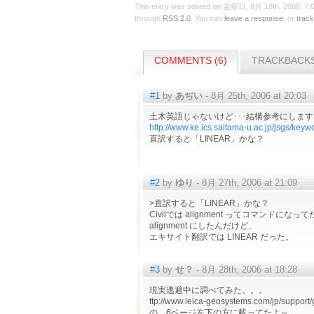
This entry was posted on 金曜日, 8月 18th, 2006, 7:07
through
RSS 2.0
. You can
leave a response
, or
trac
COMMENTS (6)
TRACKBACKS
#1
by
あぢい
- 8月 25th, 2006 at 20:03
土木英語じゃないけど･･･結構参考にします。σ
http://www.ke.ics.saitama-u.ac.jp/jsgs/keyw
直訳すると「LINEAR」かな？
#2
by
ゆり
- 8月 27th, 2006 at 21:09
>直訳すると「LINEAR」かな？
Civilでは alignment ってコマンドになっ
alignment にしたんだけど、
エキサイト翻訳では LINEAR だった。
#3
by
せ？
- 8月 28th, 2006 at 18:28
現実逃避中に調べてみた。。。
ttp://www.leica-geosystems.com/jp/support
の、6ページ左下の方に載ってたよ～。