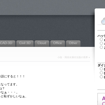
ハッ
CAD-3D
Civil 3D
Cloud
Office
Other
小段・用排水溝付法面の境界
»
ダイ
日本語にすると！！！
になってます。
ね？
かなぁ・・・。
ょっと恥ずかしいなぁ、