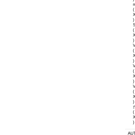
(
)
S
(
)
V
(
)
(
)
V
(
)
(
)
AU