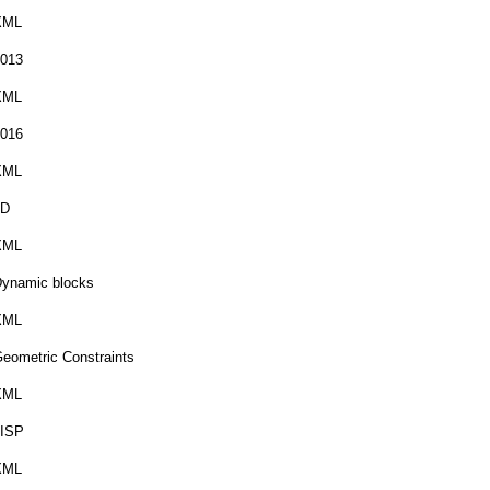
XML
013
XML
016
XML
3D
XML
ynamic blocks
XML
eometric Constraints
XML
LISP
XML