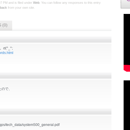
 PM and is filed under
Web
. You can follow any responses to this entry
kback
from your own site.
 (0)
(^_^;
ords.html
てたので、
/gps/tech_data/system500_general.pdf