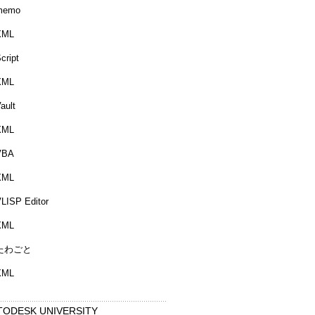
memo
XML
cript
XML
ault
XML
VBA
XML
LISP Editor
XML
たわごと
XML
TODESK UNIVERSITY