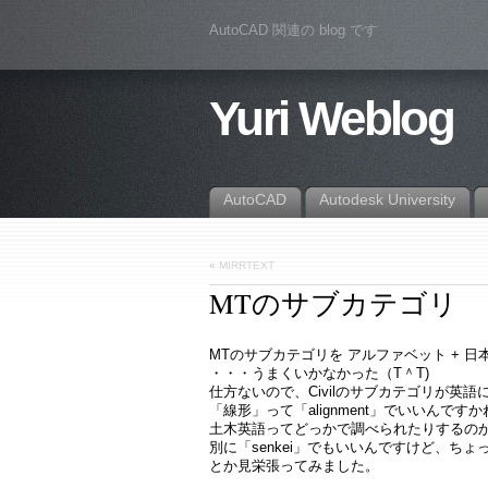
AutoCAD 関連の blog です
Yuri Weblog
AutoCAD
Autodesk University
«
MIRRTEXT
MTのサブカテゴリ
MTのサブカテゴリを アルファベット + 
・・・うまくいかなかった（T＾T)
仕方ないので、Civilのサブカテゴリが英語
「線形」って「alignment」でいいんですか
土木英語ってどっかで調べられたりするの
別に「senkei」でもいいんですけど、ち
とか見栄張ってみました。