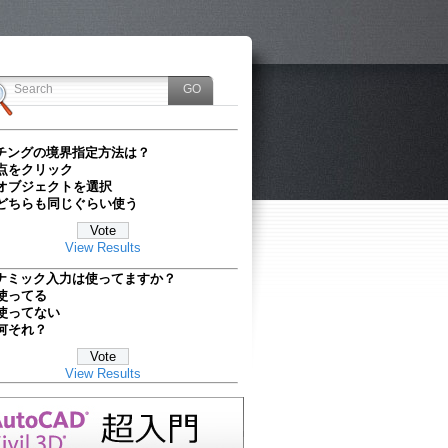
チングの境界指定方法は？
点をクリック
オブジェクトを選択
どちらも同じぐらい使う
View Results
ナミック入力は使ってますか？
使ってる
使ってない
何それ？
View Results