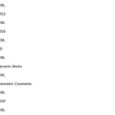
XML
013
XML
016
XML
3D
XML
ynamic blocks
XML
eometric Constraints
XML
LISP
XML