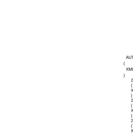
AU
(
XM
)
2
(
)
2
(
)
2
(