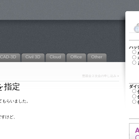
ハッ
CAD-3D
Civil 3D
Cloud
Office
Other
懇親会２次会の申し込み
»
を指定
ダイ
えてもらいました。
ですけど、