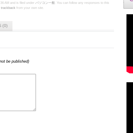
6 AM and is filed under
パソコン一般
. You can follow any responses to this
r
trackback
from your own site.
 (0)
l not be published)