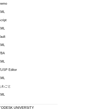
memo
XML
cript
XML
ault
XML
VBA
XML
LISP Editor
XML
たわごと
XML
TODESK UNIVERSITY