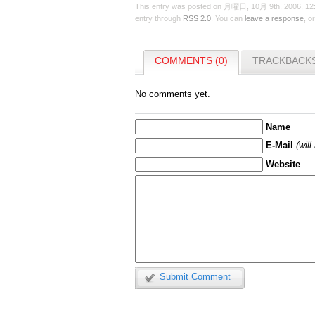
This entry was posted on 月曜日, 10月 9th, 2006, 12:3
entry through
RSS 2.0
. You can
leave a response
, o
COMMENTS (0)
TRACKBACKS
No comments yet.
Name
E-Mail
(wil
Website
Submit Comment