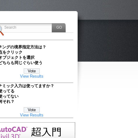
チングの境界指定方法は？
点をクリック
オブジェクトを選択
どちらも同じぐらい使う
View Results
ナミック入力は使ってますか？
使ってる
使ってない
何それ？
View Results