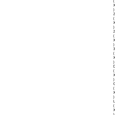
(
)
2
(
)
2
(
)
(
)
D
(
)
G
(
)
(
)