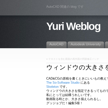
AutoCAD 関連の blog です
Yuri Weblog
AutoCAD
Autodesk University
«
テキストを含む図面の再作図の問題修正パッチ
ウィンドウの大きさ
CAD&CGの原稿を書くときにいいもの教
The So-Software Studio
にある
Skeleton
です。
ウィンドウの大きさを指定できるってもの
私にとっては結構うれしいです。
動画取る時とか、大きさ揃えられるし。
グッジョブだ！編集S様！