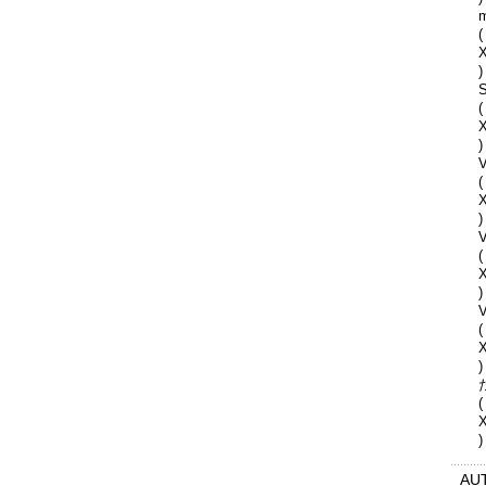
(
)
S
(
)
V
(
)
(
)
V
(
)
(
)
AU