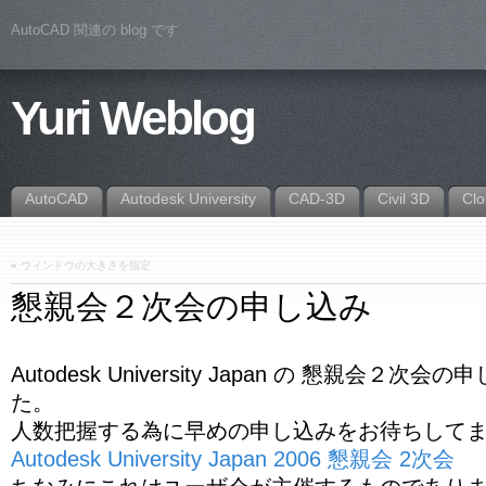
AutoCAD 関連の blog です
Yuri Weblog
AutoCAD
Autodesk University
CAD-3D
Civil 3D
Cl
«
ウィンドウの大きさを指定
懇親会２次会の申し込み
Autodesk University Japan の 懇親会２
た。
人数把握する為に早めの申し込みをお待ちして
Autodesk University Japan 2006 懇親会 2次会