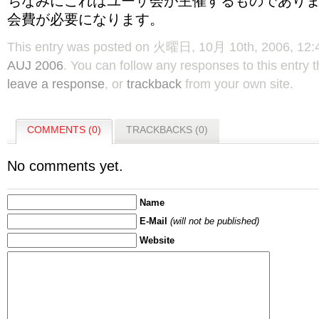
ちなみにこれはユーザ会が主催するものであり
会費が必要になります。
This entry was posted on 火曜日, 10月 10th, 2006, 12:43
AUJ 2006
. You can follow any responses to this entry
leave a response
, or
trackback
from your own site.
COMMENTS (0)
TRACKBACKS (0)
No comments yet.
Name
E-Mail
(will not be published)
Website